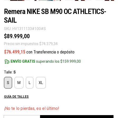
Remera NIKE SB M90 OC ATHLETICS-
SAIL
SKU:
HV1311133#100#S
$89.999,00
Precio sin impuestos
$74.379,34
$76.499,15
con
Transferencia o depósito
ENVÍO GRATIS
superando los
$159.999,00
Talle:
S
S
M
L
XL
GUÍA DE TALLES
¡No te lo pierdas, es el último!