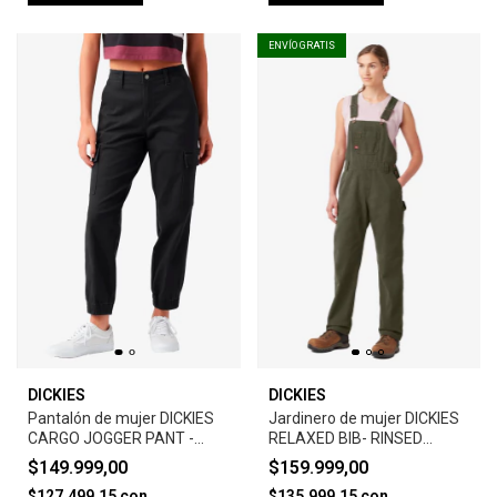
ENVÍO GRATIS
DICKIES
DICKIES
Pantalón de mujer DICKIES
Jardinero de mujer DICKIES
CARGO JOGGER PANT -
RELAXED BIB- RINSED
BLACK
MOSS GREEN
$149.999,00
$159.999,00
$127.499,15
con
$135.999,15
con