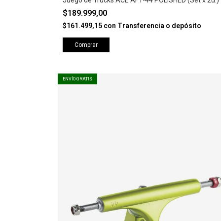
Juego de Trucks ACE AF1-44 POLISHED (Set x 2u.)
$189.999,00
$161.499,15
con
Transferencia o depósito
Comprar
ENVÍO GRATIS