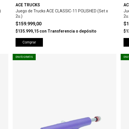
ACE TRUCKS
AC
)
Juego de Trucks ACE CLASSIC-11 POLISHED (Set x
Ju
2u.)
2u.
$159.999,00
$1
$135.999,15
con
Transferencia o depósito
$1
Comprar
ENVÍO GRATIS
ENV