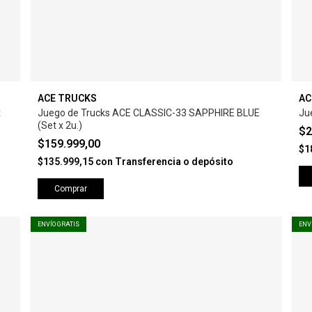
ACE TRUCKS
AC
x
Juego de Trucks ACE CLASSIC-33 SAPPHIRE BLUE
Ju
(Set x 2u.)
$2
$159.999,00
$1
$135.999,15
con
Transferencia o depósito
Comprar
ENVÍO GRATIS
ENV