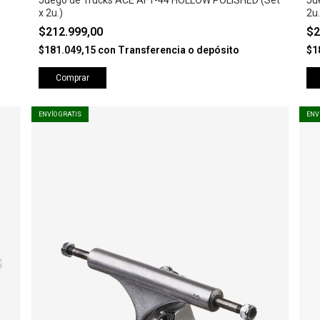
Juego de Trucks ACE AF1-44 HOLLOW POLISHED (Set
Ju
x 2u.)
2u.
$212.999,00
$2
$181.049,15
con
Transferencia o depósito
$1
Comprar
ENVÍO GRATIS
ENV