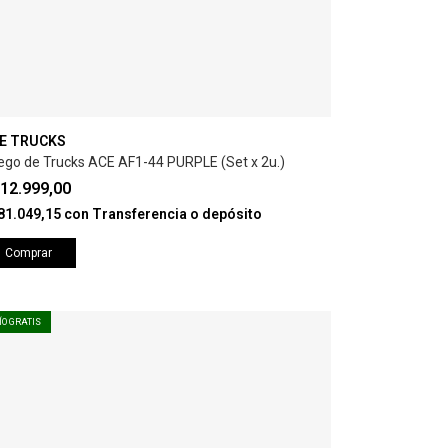
E TRUCKS
ego de Trucks ACE AF1-44 PURPLE (Set x 2u.)
12.999,00
81.049,15
con
Transferencia o depósito
Comprar
ÍO GRATIS