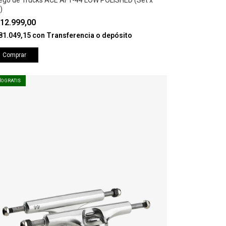
ego de Trucks ACE AF1-44 LOW POLISHED (Set x
)
12.999,00
81.049,15
con
Transferencia o depósito
Comprar
ÍO GRATIS