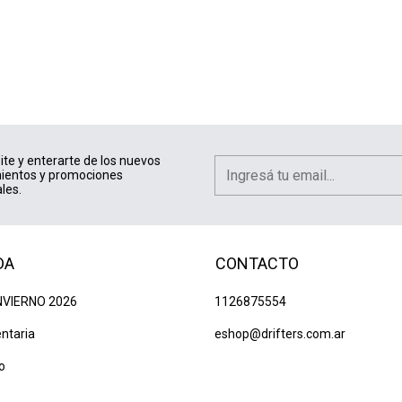
ite y enterarte de los nuevos
ientos y promociones
les.
DA
CONTACTO
NVIERNO 2026
1126875554
ntaria
eshop@drifters.com.ar
o