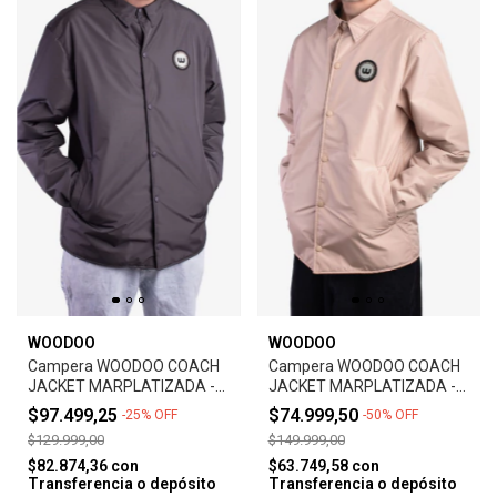
WOODOO
WOODOO
Campera WOODOO COACH
Campera WOODOO COACH
JACKET MARPLATIZADA -
JACKET MARPLATIZADA -
GRIS
KAKI
$97.499,25
$74.999,50
-
25
%
OFF
-
50
%
OFF
$129.999,00
$149.999,00
$82.874,36
con
$63.749,58
con
Transferencia o depósito
Transferencia o depósito