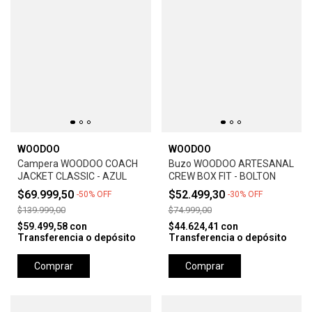
WOODOO
WOODOO
Campera WOODOO COACH
Buzo WOODOO ARTESANAL
JACKET CLASSIC - AZUL
CREW BOX FIT - BOLTON
$69.999,50
$52.499,30
-
50
%
OFF
-
30
%
OFF
$139.999,00
$74.999,00
$59.499,58
con
$44.624,41
con
Transferencia o depósito
Transferencia o depósito
Comprar
Comprar