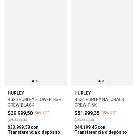
HURLEY
HURLEY
Buzo HURLEY FLOWER FISH
Buzo HURLEY NATURALS
CREW-BLACK
CREW-PINK
$39.999,50
$51.999,35
-
50
%
OFF
-
35
%
OFF
$79.999,00
$79.999,00
$33.999,58
con
$44.199,45
con
Transferencia o depósito
Transferencia o depósito