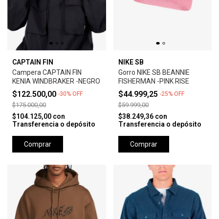
CAPTAIN FIN
NIKE SB
Campera CAPTAIN FIN
Gorro NIKE SB BEANNIE
KENIA WINDBRAKER -NEGRO
FISHERMAN -PINK RISE
$122.500,00
$44.999,25
-
30
%
OFF
-
25
%
OFF
$175.000,00
$59.999,00
$104.125,00
con
$38.249,36
con
Transferencia o depósito
Transferencia o depósito
Comprar
Comprar