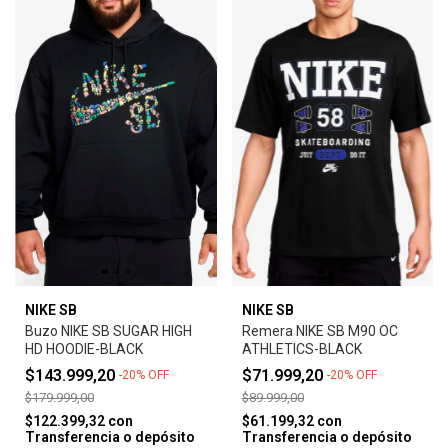
NIKE SB
NIKE SB
Buzo NIKE SB SUGAR HIGH
Remera NIKE SB M90 OC
HD HOODIE-BLACK
ATHLETICS-BLACK
$143.999,20
$71.999,20
-
20
%
OFF
-
20
%
OFF
$179.999,00
$89.999,00
$122.399,32
con
$61.199,32
con
Transferencia o depósito
Transferencia o depósito