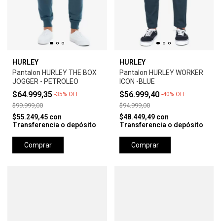
HURLEY
HURLEY
Pantalon HURLEY THE BOX
Pantalon HURLEY WORKER
JOGGER - PETROLEO
ICON -BLUE
$64.999,35
$56.999,40
-
35
%
OFF
-
40
%
OFF
$99.999,00
$94.999,00
$55.249,45
con
$48.449,49
con
Transferencia o depósito
Transferencia o depósito
Comprar
Comprar