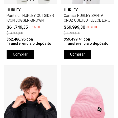
HURLEY
HURLEY
Pantalon HURLEY OUTSIDER
Camisa HURLEY SANTA
ICON JOGGER-BROWN
CRUZ QUILTED FLEECE LS-
BLUE
$61.749,35
$69.999,30
-
35
%
OFF
-
30
%
OFF
$94.999,00
$99.999,00
$52.486,95
con
$59.499,41
con
Transferencia o depósito
Transferencia o depósito
Comprar
Comprar