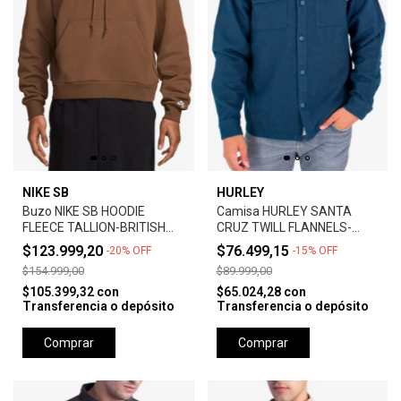
NIKE SB
HURLEY
Buzo NIKE SB HOODIE
Camisa HURLEY SANTA
FLEECE TALLION-BRITISH
CRUZ TWILL FLANNELS-
TAN
BLUE
$123.999,20
$76.499,15
-
20
%
OFF
-
15
%
OFF
$154.999,00
$89.999,00
$105.399,32
con
$65.024,28
con
Transferencia o depósito
Transferencia o depósito
Comprar
Comprar