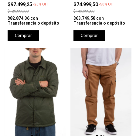
BH OG - NEGRO
BH OG - TOPO
$97.499,25
$74.999,50
-
25
%
OFF
-
50
%
OFF
$129.999,00
$149.999,00
$82.874,36
con
$63.749,58
con
Transferencia o depósito
Transferencia o depósito
Comprar
Comprar