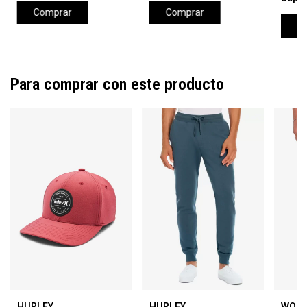
Comprar
Comprar
C
Para comprar con este producto
HURLEY
HURLEY
WOO