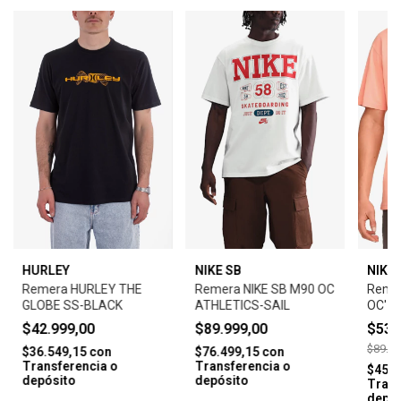
HURLEY
NIKE SB
NIKE 
Remera HURLEY THE
Remera NIKE SB M90 OC
Remer
GLOBE SS-BLACK
ATHLETICS-SAIL
OC'-
$42.999,00
$89.999,00
$53.
$89.99
$36.549,15
con
$76.499,15
con
Transferencia o
Transferencia o
$45.8
depósito
depósito
Trans
depós