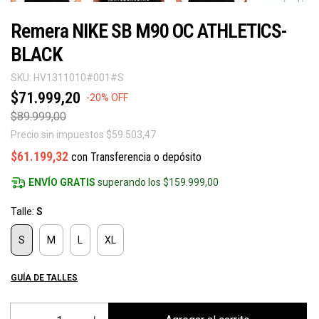
Remera NIKE SB M90 OC ATHLETICS-
BLACK
SKU:
HV1311010#001#S
$71.999,20
-
20
%
OFF
$89.999,00
Precio sin impuestos
$59.503,47
$61.199,32
con
Transferencia o depósito
ENVÍO GRATIS
superando los
$159.999,00
Talle:
S
S
M
L
XL
GUÍA DE TALLES