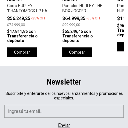
Gorra HURLEY
Pantalon HURLEY THE
Pant
'PHANTOMOCK UP HAT'
BOX JOGGER -
HUBBS
- UNIVERSTY RED
PETROLEO
CELE
$56.249,25
$64.999,35
$112
-
25
%
OFF
-
35
%
OFF
$74.999,00
$99.999,00
$96.0
Trans
$47.811,86
con
$55.249,45
con
depós
Transferencia o
Transferencia o
depósito
depósito
C
Comprar
Comprar
Newsletter
Suscribite y enterarte de los nuevos lanzamientos y promociones
especiales.