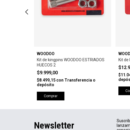
WOODOO
WOO
Kit de kingpins WOODOO ESTRIADOS
Kit de
HUECOS 2
$12.
$9.999,00
encia o
$11.0
depós
$8.499,15
con
Transferencia o
depósito
Co
Comprar
Suscrib
Newsletter
lanzam
especia