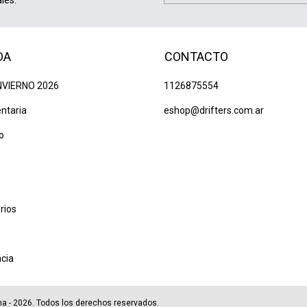
DA
CONTACTO
NVIERNO 2026
1126875554
ntaria
eshop@drifters.com.ar
o
rios
ncia
tina - 2026. Todos los derechos reservados.