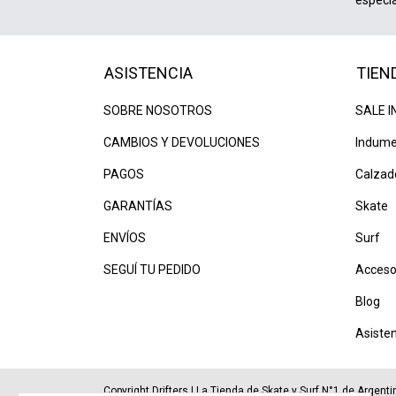
ASISTENCIA
TIEN
SOBRE NOSOTROS
SALE I
CAMBIOS Y DEVOLUCIONES
Indume
PAGOS
Calzad
GARANTÍAS
Skate
ENVÍOS
Surf
SEGUÍ TU PEDIDO
Acceso
Blog
Asiste
Copyright Drifters | La Tienda de Skate y Surf N°1 de Argen