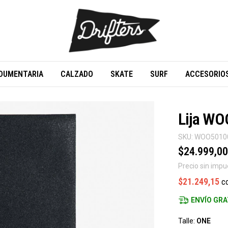
DUMENTARIA
CALZADO
SKATE
SURF
ACCESORIO
Lija W
SKU:
WOO5010
$24.999,00
Precio sin imp
$21.249,15
c
ENVÍO GRA
Talle:
ONE