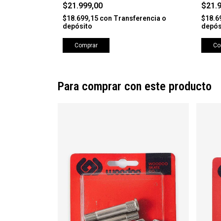
$21.999,00
$21.
rencia o
$18.699,15
con
Transferencia o
$18.6
depósito
depós
Comprar
Co
Para comprar con este producto