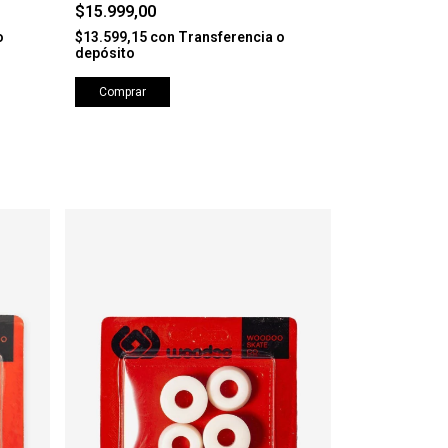
$15.999,00
$15.999,00
o
$13.599,15
con
Transferencia o
$13.599,15
co
depósito
depósito
Comprar
Comprar