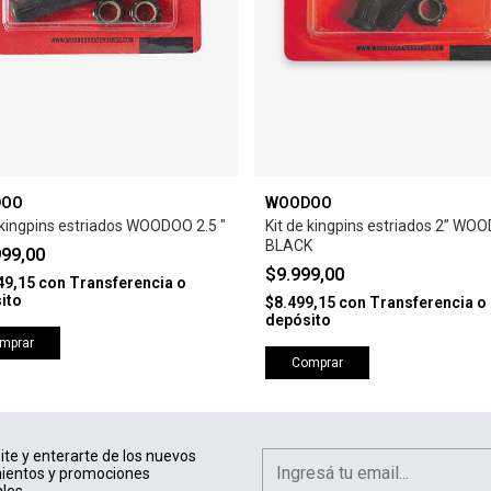
DOO
WOODOO
 kingpins estriados WOODOO 2.5 "
Kit de kingpins estriados 2” WO
BLACK
999,00
$9.999,00
49,15
con
Transferencia o
ito
$8.499,15
con
Transferencia o
depósito
mprar
Comprar
ite y enterarte de los nuevos
ientos y promociones
les.