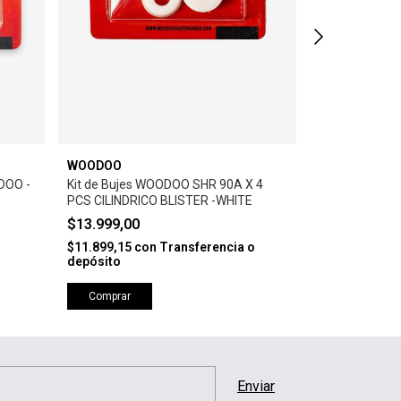
WOODOO
WOODOO
ODOO -
Kit de Bujes WOODOO SHR 90A X 4
Kit WOODOO 
PCS CILINDRICO BLISTER -WHITE
$19.999,00
$13.999,00
$16.999,15
co
depósito
$11.899,15
con
Transferencia o
depósito
Comprar
Comprar