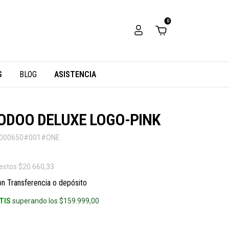
0
S
BLOG
ASISTENCIA
OODOO DELUXE LOGO-PINK
000650#001#ONE
uestos
$20.660,33
on
Transferencia o depósito
TIS
superando los
$159.999,00