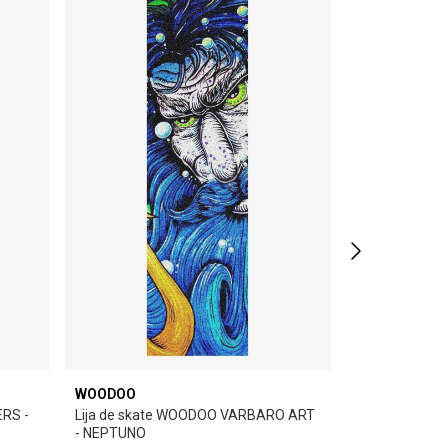
WOODOO
WOODOO
ERS -
Lija de skate WOODOO VARBARO ART
Lija de skat
- NEPTUNO
-BUDA