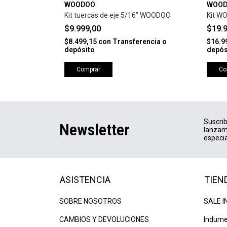
WOODOO
WOO
Kit tuercas de eje 5/16” WOODOO
Kit W
$9.999,00
$19.
rencia o
$8.499,15
con
Transferencia o
$16.9
depósito
depós
Comprar
Co
Suscrib
Newsletter
lanzam
especia
ASISTENCIA
TIEN
SOBRE NOSOTROS
SALE I
CAMBIOS Y DEVOLUCIONES
Indume