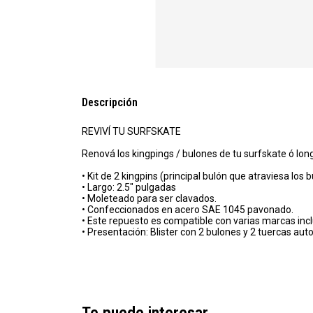
Descripción
REVIVÍ TU SURFSKATE
Renová los kingpings / bulones de tu surfskate ó lon
• Kit de 2 kingpins (principal bulón que atraviesa los b
• Largo: 2.5" pulgadas
• Moleteado para ser clavados.
• Confeccionados en acero SAE 1045 pavonado.
• Este repuesto es compatible con varias marcas inc
• Presentación: Blister con 2 bulones y 2 tuercas aut
Te puede interesar