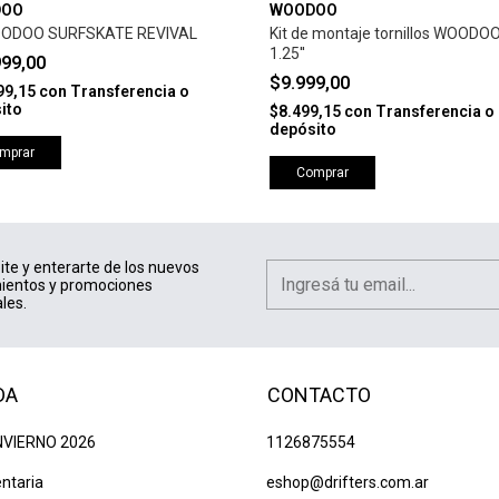
DOO
WOODOO
OODOO SURFSKATE REVIVAL
Kit de montaje tornillos WOODOO
1.25''
999,00
$9.999,00
99,15
con
Transferencia o
ito
$8.499,15
con
Transferencia o
depósito
mprar
Comprar
ite y enterarte de los nuevos
ientos y promociones
les.
DA
CONTACTO
NVIERNO 2026
1126875554
ntaria
eshop@drifters.com.ar