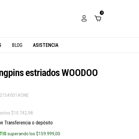
0
S
BLOG
ASISTENCIA
kingpins estriados WOODOO
215#001#ONE
uestos
$10.742,98
on
Transferencia o depósito
TIS
superando los
$159.999,00