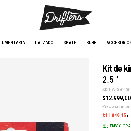
DUMENTARIA
CALZADO
SKATE
SURF
ACCESORIO
Kit de 
2.5 "
SKU:
WOO0000
$12.999,00
Precio sin imp
$11.049,15
c
ENVÍO GRA