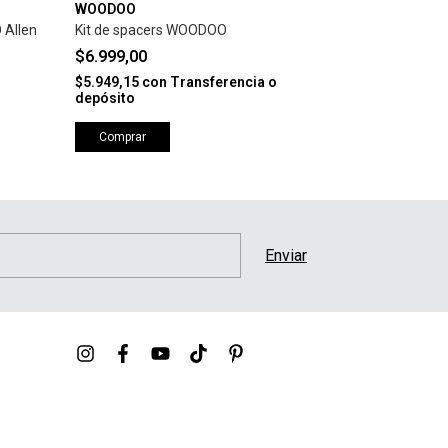
WOODOO
MINILOGO
 Allen
Kit de spacers WOODOO
Set de Riser 
RUBBER PADS 
$6.999,00
$12.999,00
$5.949,15
con
Transferencia o
depósito
$11.049,15
co
depósito
Comprar
Comprar