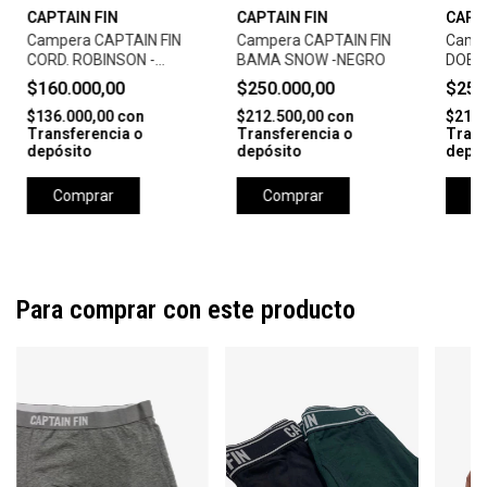
CAPTAIN FIN
CAPTAIN FIN
CAPT
Campera CAPTAIN FIN
Campera CAPTAIN FIN
Campe
CORD. ROBINSON -
BAMA SNOW -NEGRO
DOBB
NEGRO
$160.000,00
$250.000,00
$250
$136.000,00
con
$212.500,00
con
$212.
Transferencia o
Transferencia o
Trans
depósito
depósito
depós
Comprar
Comprar
C
Para comprar con este producto