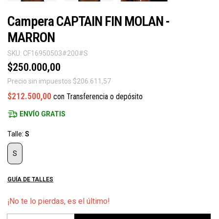
Campera CAPTAIN FIN MOLAN -
MARRON
SKU:
CF16950503#200#S
$250.000,00
Precio sin impuestos
$206.611,57
$212.500,00
con
Transferencia o depósito
ENVÍO GRATIS
Talle:
S
S
GUÍA DE TALLES
¡No te lo pierdas, es el último!