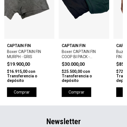
CAPTAIN FIN
CAPTAIN FIN
CAPT
Boxer CAPTAIN FIN
Boxer CAPTAIN FIN
Buzo 
MURPH - GRIS
COOP BI PACK -
FIN L
NEGRO/GREEN
$19.900,00
$30.000,00
$85.
$16.915,00
con
$25.500,00
con
$72.2
Transferencia o
Transferencia o
Trans
depósito
depósito
depós
Comprar
Comprar
C
Newsletter