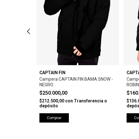
CAPTAIN FIN
CAPTA
M INSULATED
Campera CAPTAIN FIN BAMA SNOW -
Campe
IGO BLUE
NEGRO
ROBIN
$250.000,00
$160
erencia o
$212.500,00
con
Transferencia o
$136.
depósito
depós
Comprar
Co