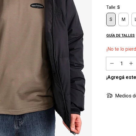
Talle:
S
S
M
GUÍA DE TALLES
¡No te lo pier
¡Agregá este
Medios d