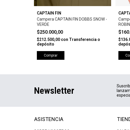
CAPTAIN FIN
CAPTA
MOLAN -
Campera CAPTAIN FIN DOBBS SNOW -
Campe
VERDE
ROBIN
$250.000,00
$160
erencia o
$212.500,00
con
Transferencia o
$136.
depósito
depós
Comprar
Co
Suscrib
Newsletter
lanzam
especia
ASISTENCIA
TIEN