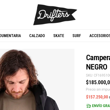
DUMENTARIA
CALZADO
SKATE
SURF
ACCESORIO
Campera
NEGRO
SKU:
CF16951
$185.000,
Precio sin imp
$157.250,00
ENVÍO GRA