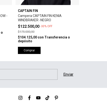
CAPTAIN FIN
CAPTAIN FIN
OW -
Campera CAPTAIN FIN KENIA
Campera CAPT
WINDBRAKER -NEGRO
VERDE
$122.500,00
$185.000,0
-
30
%
OFF
$175.000,00
 o
$157.250,00
c
depósito
$104.125,00
con
Transferencia o
depósito
Comprar
Comprar