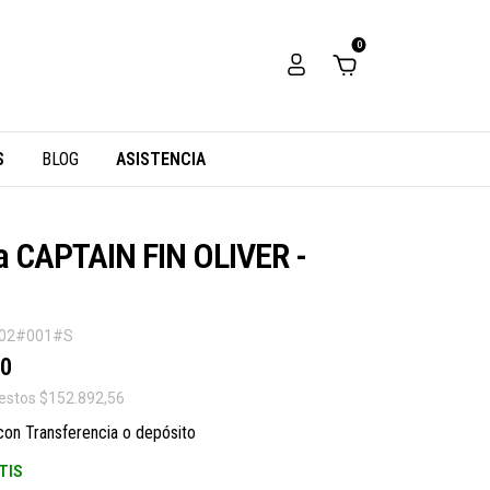
0
S
BLOG
ASISTENCIA
 CAPTAIN FIN OLIVER -
002#001#S
00
uestos
$152.892,56
con
Transferencia o depósito
TIS