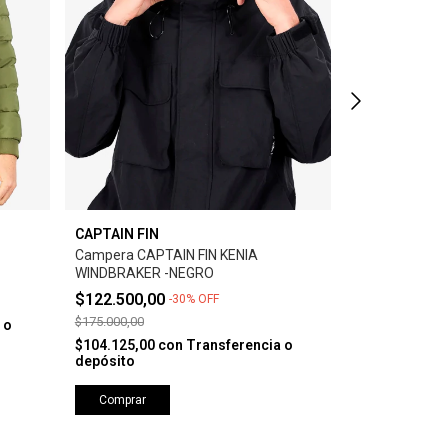
CAPTAIN FIN
CAPTAIN FIN
Campera CAPTAIN FIN KENIA
Campera CAPT
WINDBRAKER -NEGRO
JACKET - NE
$122.500,00
$160.000,0
-
30
%
OFF
$175.000,00
 o
$136.000,00
c
depósito
$104.125,00
con
Transferencia o
depósito
Comprar
Comprar