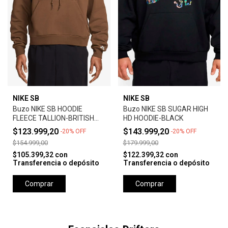
NIKE SB
NIKE SB
Buzo NIKE SB HOODIE
Buzo NIKE SB SUGAR HIGH
FLEECE TALLION-BRITISH
HD HOODIE-BLACK
TAN
$123.999,20
$143.999,20
-
20
%
OFF
-
20
%
OFF
$154.999,00
$179.999,00
$105.399,32
con
$122.399,32
con
Transferencia o depósito
Transferencia o depósito
Comprar
Comprar