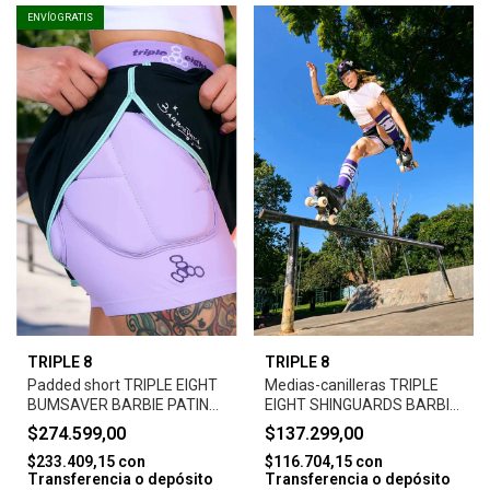
ENVÍO GRATIS
TRIPLE 8
TRIPLE 8
Padded short TRIPLE EIGHT
Medias-canilleras TRIPLE
BUMSAVER BARBIE PATIN
EIGHT SHINGUARDS BARBIE
SIGNAURE EDITION- BLACK
PATIN - BLACK PURPLE
$274.599,00
$137.299,00
STRIPE
$233.409,15
con
$116.704,15
con
Transferencia o depósito
Transferencia o depósito