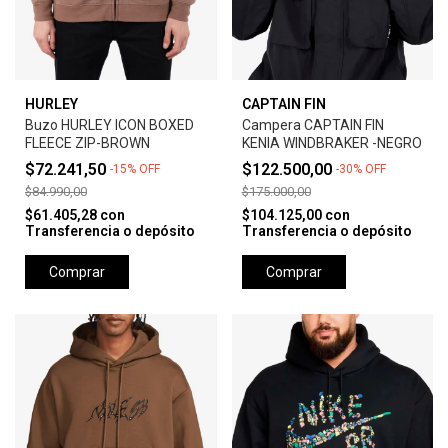
HURLEY
CAPTAIN FIN
Buzo HURLEY ICON BOXED
Campera CAPTAIN FIN
FLEECE ZIP-BROWN
KENIA WINDBRAKER -NEGRO
$72.241,50
$122.500,00
-
15
%
OFF
-
30
%
OFF
$84.990,00
$175.000,00
$61.405,28
con
$104.125,00
con
Transferencia o depósito
Transferencia o depósito
Comprar
Comprar