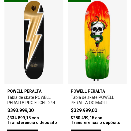
POWELL PERALTA
POWELL PERALTA
Tabla de skate POWELL
Tabla de skate POWELL
PERALTA PRO FLIGHT 244
PERALTA OG McGILL
8.5 K26 MIKE VALLELY
SKL/SNK ‘17' 10.0 160 SP3
$393.999,00
$329.999,00
LIGHTNING BOLT GOLD
RAS FADE
$334.899,15
con
$280.499,15
con
Transferencia o depósito
Transferencia o depósito