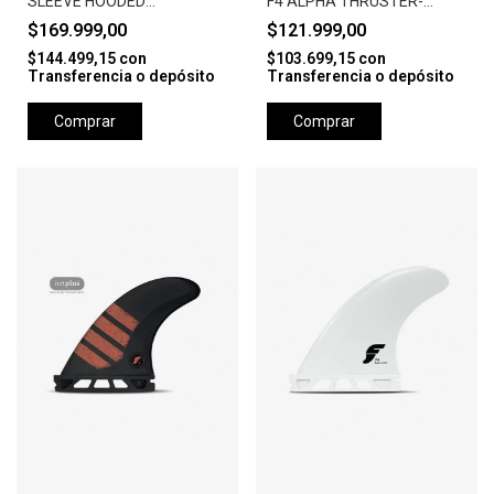
SLEEVE HOODED
F4 ALPHA THRUSTER-
RASHGUARD-BLACK
BALANCED SMALL -
$169.999,00
$121.999,00
CARBON/AQUA
$144.499,15
con
$103.699,15
con
Transferencia o depósito
Transferencia o depósito
Comprar
Comprar