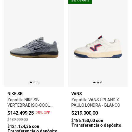
ENVÍO GRATIS
NIKE SB
VANS
Zapatilla NIKE SB
Zapatilla VANS UPLAND X
VERTEBRAE ISO-COOL
PAULO LONDRA - BLANCO
GREY
$142.499,25
$219.000,00
-
25
%
OFF
$189.999,00
$186.150,00
con
Transferencia o depósito
$121.124,36
con
Transferencia o depósito