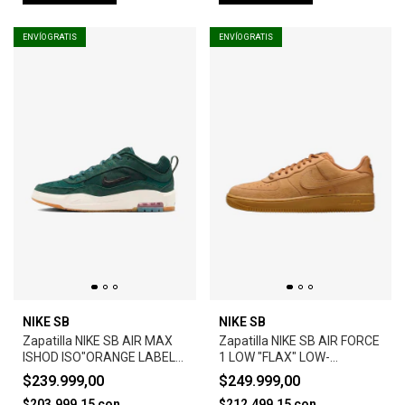
ENVÍO GRATIS
ENVÍO GRATIS
NIKE SB
NIKE SB
Zapatilla NIKE SB AIR MAX
Zapatilla NIKE SB AIR FORCE
ISHOD ISO"ORANGE LABEL"-
1 LOW "FLAX" LOW-
DEEP FIR
FLAX/BLACK/GUM LIGHT
$239.999,00
$249.999,00
BROWN
$203.999,15
con
$212.499,15
con