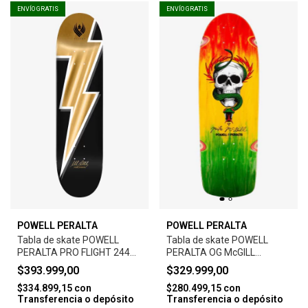
ENVÍO GRATIS
ENVÍO GRATIS
POWELL PERALTA
POWELL PERALTA
Tabla de skate POWELL
Tabla de skate POWELL
PERALTA PRO FLIGHT 244
PERALTA OG McGILL
8.5 K26 MIKE VALLELY
SKL/SNK ‘17' 10.0 160 SP3
$393.999,00
$329.999,00
LIGHTNING BOLT GOLD
RAS FADE
$334.899,15
con
$280.499,15
con
Transferencia o depósito
Transferencia o depósito