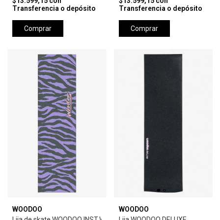
$13.599,15
con
$13.599,15
con
Transferencia o depósito
Transferencia o depósito
Comprar
Comprar
WOODOO
WOODOO
Lija de skate WOODOO INST.WARHOL ZEBRA-
Lija WOODOO DELUXE