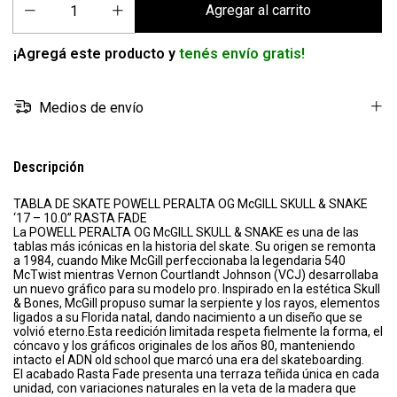
¡Agregá este producto y
tenés envío gratis!
Medios de envío
Descripción
TABLA DE SKATE POWELL PERALTA OG McGILL SKULL & SNAKE
‘17 – 10.0” RASTA FADE
La POWELL PERALTA OG McGILL SKULL & SNAKE es una de las
tablas más icónicas en la historia del skate. Su origen se remonta
a 1984, cuando Mike McGill perfeccionaba la legendaria 540
McTwist mientras Vernon Courtlandt Johnson (VCJ) desarrollaba
un nuevo gráfico para su modelo pro. Inspirado en la estética Skull
& Bones, McGill propuso sumar la serpiente y los rayos, elementos
ligados a su Florida natal, dando nacimiento a un diseño que se
volvió eterno.Esta reedición limitada respeta fielmente la forma, el
cóncavo y los gráficos originales de los años 80, manteniendo
intacto el ADN old school que marcó una era del skateboarding.
El acabado Rasta Fade presenta una terraza teñida única en cada
unidad, con variaciones naturales en la veta de la madera que