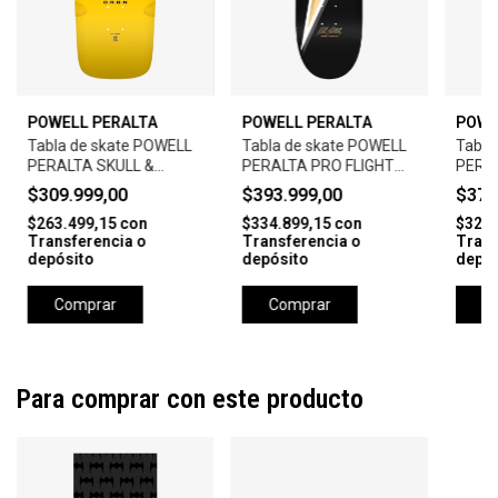
POWELL PERALTA
POWELL PERALTA
POWE
Tabla de skate POWELL
Tabla de skate POWELL
Tabla
PERALTA SKULL &
PERALTA PRO FLIGHT
PERAL
NUNCHUCKS BRUCE LEE
244 8.5 K26 MIKE
GRAY 
$309.999,00
$393.999,00
$376
COLLAB SPN ’10' 10.0
VALLELY LIGHTNING
9.0 K
$263.499,15
con
$334.899,15
con
$320.
166 SP3
BOLT GOLD
Transferencia o
Transferencia o
Trans
depósito
depósito
depós
Comprar
Comprar
C
Para comprar con este producto