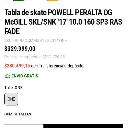
Tabla de skate POWELL PERALTA OG
McGILL SKL/SNK ‘17' 10.0 160 SP3 RAS
FADE
SKU:
DCPMOGMMSS17#001#ONE
$329.999,00
Precio sin impuestos
$272.726,45
$280.499,15
con
Transferencia o depósito
ENVÍO GRATIS
Talle:
ONE
ONE
GUÍA DE TALLES