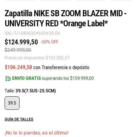
Zapatilla NIKE SB ZOOM BLAZER MID -
UNIVERSITY RED *Orange Label*
SKU:
FJ1680600#600#39.5N
$124.999,50
-
50
%
OFF
$249.999,00
Precio sin impuestos
$103.305,37
$106.249,58
con
Transferencia o depósito
ENVÍO GRATIS
superando los
$159.999,00
Talle:
39.5(7.5US-25.5CM)
39.5
GUÍA DE TALLES
¡No te lo pierdas, es el último!