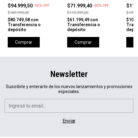
ADOBE/EARTH/NOBLE
'GRAN
$94.999,50
$71.999,40
$119
-
50
%
OFF
-
40
%
OFF
RED/MELON TINT
SUMM
$189.999,00
$119.999,00
$199.9
$80.749,58
con
$61.199,49
con
$101.
Transferencia o
Transferencia o
Trans
depósito
depósito
depós
Comprar
Comprar
C
Newsletter
Suscribite y enterarte de los nuevos lanzamientos y promociones
especiales.