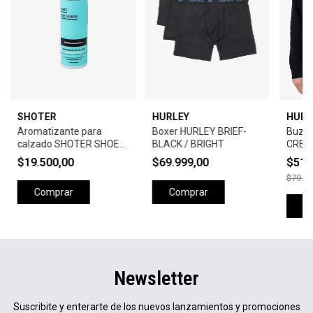
SHOTER
HURLEY
HURL
Aromatizante para
Boxer HURLEY BRIEF-
Buzo
calzado SHOTER SHOE
BLACK / BRIGHT
CREW
FRESHENER
$19.500,00
$69.999,00
$51.
$79.99
Comprar
Comprar
C
Newsletter
Suscribite y enterarte de los nuevos lanzamientos y promociones