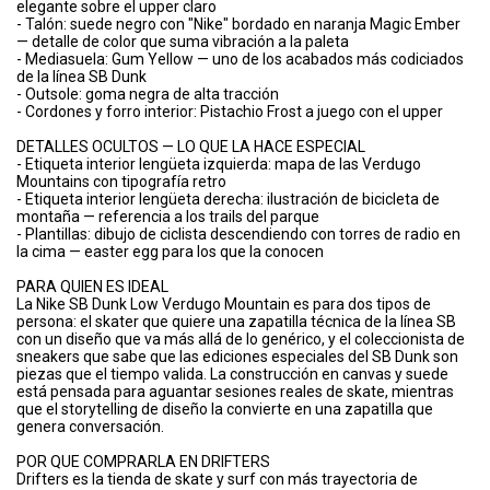
elegante sobre el upper claro
- Talón: suede negro con "Nike" bordado en naranja Magic Ember
— detalle de color que suma vibración a la paleta
- Mediasuela: Gum Yellow — uno de los acabados más codiciados
de la línea SB Dunk
- Outsole: goma negra de alta tracción
- Cordones y forro interior: Pistachio Frost a juego con el upper
DETALLES OCULTOS — LO QUE LA HACE ESPECIAL
- Etiqueta interior lengüeta izquierda: mapa de las Verdugo
Mountains con tipografía retro
- Etiqueta interior lengüeta derecha: ilustración de bicicleta de
montaña — referencia a los trails del parque
- Plantillas: dibujo de ciclista descendiendo con torres de radio en
la cima — easter egg para los que la conocen
PARA QUIEN ES IDEAL
La Nike SB Dunk Low Verdugo Mountain es para dos tipos de
persona: el skater que quiere una zapatilla técnica de la línea SB
con un diseño que va más allá de lo genérico, y el coleccionista de
sneakers que sabe que las ediciones especiales del SB Dunk son
piezas que el tiempo valida. La construcción en canvas y suede
está pensada para aguantar sesiones reales de skate, mientras
que el storytelling de diseño la convierte en una zapatilla que
genera conversación.
POR QUE COMPRARLA EN DRIFTERS
Drifters es la tienda de skate y surf con más trayectoria de