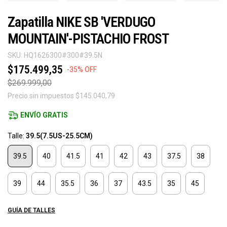
Zapatilla NIKE SB 'VERDUGO
MOUNTAIN'-PISTACHIO FROST
SKU:
HQ1626300#300#39.5N
$175.499,35
-
35
%
OFF
$269.999,00
Precio sin impuestos
$145.040,79
ENVÍO GRATIS
Talle:
39.5(7.5US-25.5CM)
39.5
40
41.5
41
42
43
37.5
38
39
44
35.5
36
37
43.5
35
45
GUÍA DE TALLES