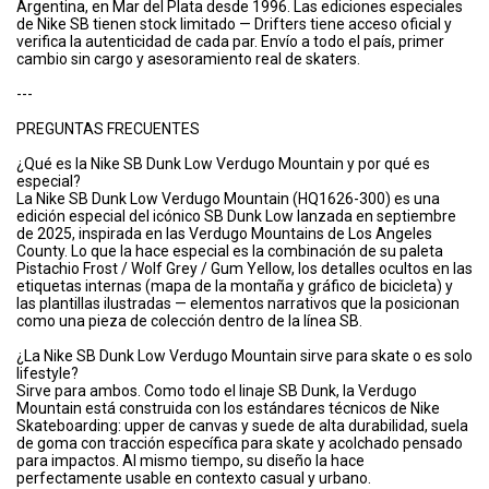
Argentina, en Mar del Plata desde 1996. Las ediciones especiales
de Nike SB tienen stock limitado — Drifters tiene acceso oficial y
verifica la autenticidad de cada par. Envío a todo el país, primer
cambio sin cargo y asesoramiento real de skaters.
---
PREGUNTAS FRECUENTES
¿Qué es la Nike SB Dunk Low Verdugo Mountain y por qué es
especial?
La Nike SB Dunk Low Verdugo Mountain (HQ1626-300) es una
edición especial del icónico SB Dunk Low lanzada en septiembre
de 2025, inspirada en las Verdugo Mountains de Los Angeles
County. Lo que la hace especial es la combinación de su paleta
Pistachio Frost / Wolf Grey / Gum Yellow, los detalles ocultos en las
etiquetas internas (mapa de la montaña y gráfico de bicicleta) y
las plantillas ilustradas — elementos narrativos que la posicionan
como una pieza de colección dentro de la línea SB.
¿La Nike SB Dunk Low Verdugo Mountain sirve para skate o es solo
lifestyle?
Sirve para ambos. Como todo el linaje SB Dunk, la Verdugo
Mountain está construida con los estándares técnicos de Nike
Skateboarding: upper de canvas y suede de alta durabilidad, suela
de goma con tracción específica para skate y acolchado pensado
para impactos. Al mismo tiempo, su diseño la hace
perfectamente usable en contexto casual y urbano.