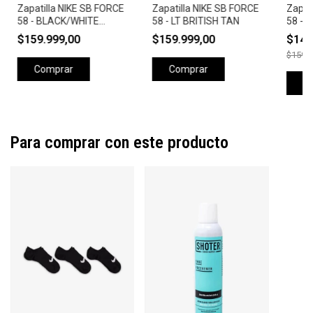
Zapatilla NIKE SB FORCE
Zapatilla NIKE SB FORCE
Zapat
58 - BLACK/WHITE
58 - LT BRITISH TAN
58 - 
BLACK
BURG
$159.999,00
$159.999,00
$143
$159.9
Comprar
Comprar
C
Para comprar con este producto