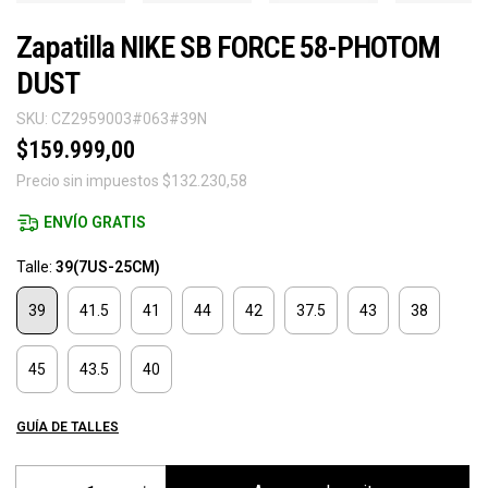
Zapatilla NIKE SB FORCE 58-PHOTOM
DUST
SKU:
CZ2959003#063#39N
$159.999,00
Precio sin impuestos
$132.230,58
ENVÍO GRATIS
Talle:
39(7US-25CM)
39
41.5
41
44
42
37.5
43
38
45
43.5
40
GUÍA DE TALLES