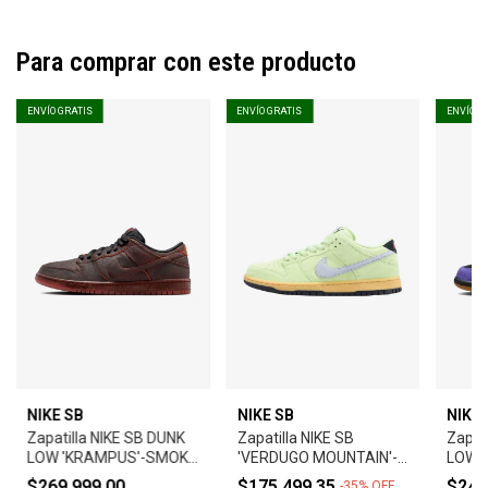
Para comprar con este producto
ENVÍO GRATIS
ENVÍO GRATIS
ENVÍO G
NIKE SB
NIKE SB
NIKE 
Zapatilla NIKE SB DUNK
Zapatilla NIKE SB
Zapat
LOW 'KRAMPUS'-SMOKE
'VERDUGO MOUNTAIN'-
LOW 
GREY/CAMPFIRE
PISTACHIO FROST
VIOLE
$269.999,00
$175.499,35
$249
-
35
%
OFF