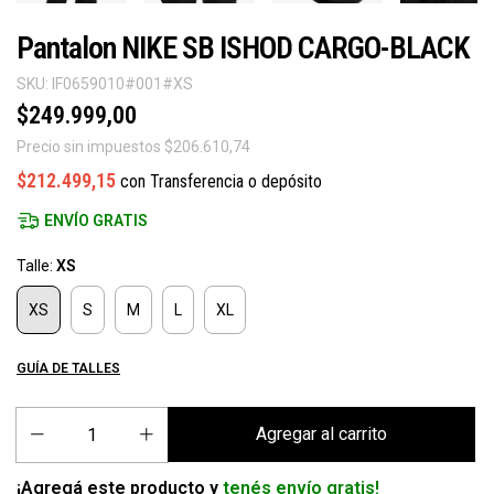
Pantalon NIKE SB ISHOD CARGO-BLACK
SKU:
IF0659010#001#XS
$249.999,00
Precio sin impuestos
$206.610,74
$212.499,15
con
Transferencia o depósito
ENVÍO GRATIS
Talle:
XS
XS
S
M
L
XL
GUÍA DE TALLES
¡Agregá este producto y
tenés envío gratis!