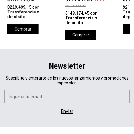
ORANGE
$269.999,00
$229.499,15
con
$212.
Transferencia o
Trans
$149.174,45
con
depósito
depós
Transferencia o
depósito
Comprar
C
Comprar
Newsletter
Suscribite y enterarte de los nuevos lanzamientos y promociones
especiales.