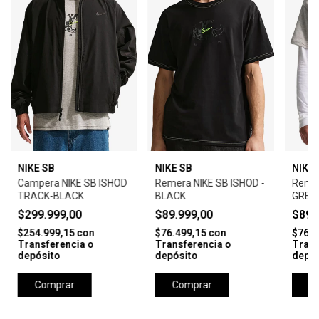
NIKE SB
NIKE SB
NIKE 
Campera NIKE SB ISHOD
Remera NIKE SB ISHOD -
Remer
TRACK-BLACK
BLACK
GREY
$299.999,00
$89.999,00
$89.
$254.999,15
con
$76.499,15
con
$76.4
Transferencia o
Transferencia o
Trans
depósito
depósito
depós
Comprar
Comprar
C