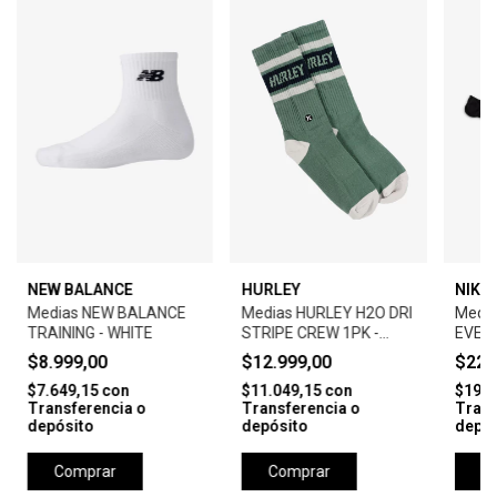
NEW BALANCE
HURLEY
NIKE 
Medias NEW BALANCE
Medias HURLEY H2O DRI
Media
TRAINING - WHITE
STRIPE CREW 1PK -
EVER
VIBRENT GREEN
LIGHT
$8.999,00
$12.999,00
$22.
BLAC
$7.649,15
con
$11.049,15
con
$19.5
Transferencia o
Transferencia o
Trans
depósito
depósito
depós
Comprar
Comprar
C