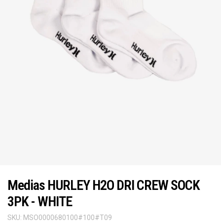
Medias HURLEY H2O DRI CREW SOCK
3PK - WHITE
SKU:
MSO0000680100#100#T09