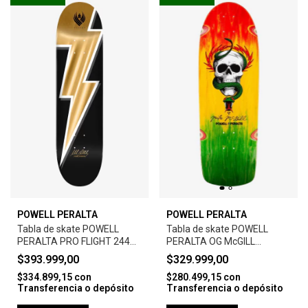
POWELL PERALTA
POWELL PERALTA
Tabla de skate POWELL
Tabla de skate POWELL
PERALTA PRO FLIGHT 244
PERALTA OG McGILL
8.5 K26 MIKE VALLELY
SKL/SNK ‘17' 10.0 160 SP3
$393.999,00
$329.999,00
LIGHTNING BOLT GOLD
RAS FADE
$334.899,15
con
$280.499,15
con
Transferencia o depósito
Transferencia o depósito