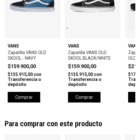
VANS
VANS
VANS
Zapatilla VANS OLD
Zapatilla VANS OLD
Zapat
SKOOL - NAVY
SKOOL BLACK/WHITE
OLD 
BLAC
$159.900,00
$159.900,00
$210
$135.915,00
con
$135.915,00
con
$178.
Transferencia o
Transferencia o
Trans
depósito
depósito
depós
Comprar
Comprar
C
Para comprar con este producto