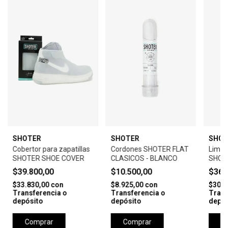
SHOTER
SHOTER
SHOT
Cobertor para zapatillas
Cordones SHOTER FLAT
Limpia
SHOTER SHOE COVER
CLASICOS - BLANCO
SHOT
KIT
$39.800,00
$10.500,00
$36.
$33.830,00
con
$8.925,00
con
$30.6
Transferencia o
Transferencia o
Trans
depósito
depósito
depós
Comprar
Comprar
C