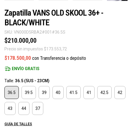
Zapatilla VANS OLD SKOOL 36+ -
BLACK/WHITE
SKU:
VN000D5RBA2#001#36.5S
$210.000,00
Precio sin impuestos
$173.553,72
$178.500,00
con
Transferencia o depósito
ENVÍO GRATIS
Talle:
36.5 (5US - 23CM)
36.5
39.5
39
40
41.5
41
42.5
42
43
44
37
GUÍA DE TALLES