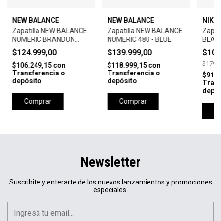
NEW BALANCE
NEW BALANCE
NIKE 
Zapatilla NEW BALANCE
Zapatilla NEW BALANCE
Zapati
NUMERIC BRANDON
NUMERIC 480 - BLUE
BLAZ
WESTGATE 508 -
BLAC
$124.999,00
$139.999,00
$107
BLACK/BLUE
CACT
$179.9
$106.249,15
con
$118.999,15
con
WHIT
Transferencia o
Transferencia o
$91.7
depósito
depósito
Trans
depós
Comprar
Comprar
C
Newsletter
Suscribite y enterarte de los nuevos lanzamientos y promociones
especiales.