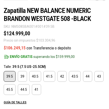
Zapatilla NEW BALANCE NUMERIC
BRANDON WESTGATE 508 -BLACK
SKU:
NM508SBA001#001#39.5B
$124.999,00
Precio sin impuestos
$103.304,96
$106.249,15
con
Transferencia o depósito
ENVÍO GRATIS
superando los
$159.999,00
Talle:
39.5 (7.5 US-25.5CM)
39.5
39
40.5
41.5
42
43.5
44
43
45.5
44.5
41
GUÍA DE TALLES