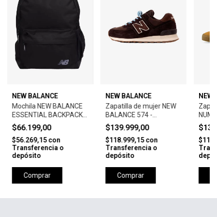
NEW BALANCE
NEW BALANCE
NEW 
Mochila NEW BALANCE
Zapatilla de mujer NEW
Zapat
ESSENTIAL BACKPACK -
BALANCE 574 -
NUME
BLACK
MARRON/BEIGE
FOY 
$66.199,00
$139.999,00
$134
$56.269,15
con
$118.999,15
con
$114.
Transferencia o
Transferencia o
Trans
depósito
depósito
depós
Comprar
Comprar
C