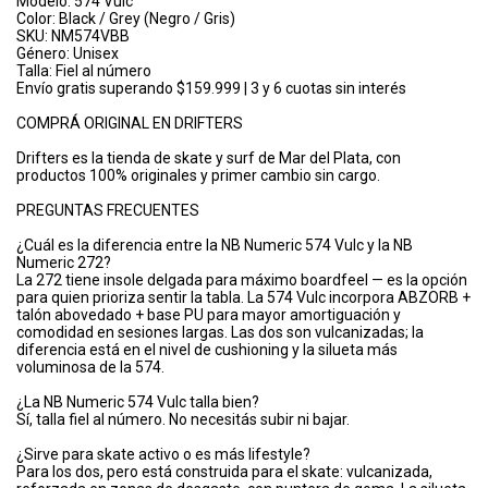
Modelo: 574 Vulc
Color: Black / Grey (Negro / Gris)
SKU: NM574VBB
Género: Unisex
Talla: Fiel al número
Envío gratis superando $159.999 | 3 y 6 cuotas sin interés
COMPRÁ ORIGINAL EN DRIFTERS
Drifters es la tienda de skate y surf de Mar del Plata, con
productos 100% originales y primer cambio sin cargo.
PREGUNTAS FRECUENTES
¿Cuál es la diferencia entre la NB Numeric 574 Vulc y la NB
Numeric 272?
La 272 tiene insole delgada para máximo boardfeel — es la opción
para quien prioriza sentir la tabla. La 574 Vulc incorpora ABZORB +
talón abovedado + base PU para mayor amortiguación y
comodidad en sesiones largas. Las dos son vulcanizadas; la
diferencia está en el nivel de cushioning y la silueta más
voluminosa de la 574.
¿La NB Numeric 574 Vulc talla bien?
Sí, talla fiel al número. No necesitás subir ni bajar.
¿Sirve para skate activo o es más lifestyle?
Para los dos, pero está construida para el skate: vulcanizada,