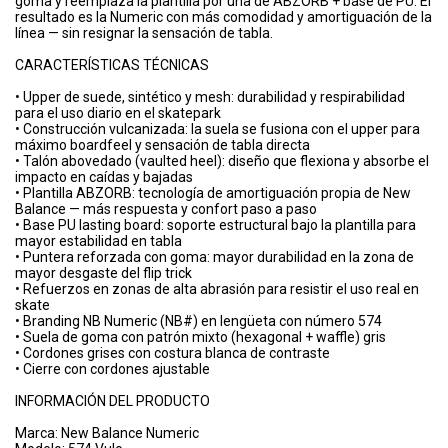
goma y reemplaza la plantilla por una de ABZORB + base de PU. El
resultado es la Numeric con más comodidad y amortiguación de la
línea — sin resignar la sensación de tabla.
CARACTERÍSTICAS TÉCNICAS
• Upper de suede, sintético y mesh: durabilidad y respirabilidad
para el uso diario en el skatepark
• Construcción vulcanizada: la suela se fusiona con el upper para
máximo boardfeel y sensación de tabla directa
• Talón abovedado (vaulted heel): diseño que flexiona y absorbe el
impacto en caídas y bajadas
• Plantilla ABZORB: tecnología de amortiguación propia de New
Balance — más respuesta y confort paso a paso
• Base PU lasting board: soporte estructural bajo la plantilla para
mayor estabilidad en tabla
• Puntera reforzada con goma: mayor durabilidad en la zona de
mayor desgaste del flip trick
• Refuerzos en zonas de alta abrasión para resistir el uso real en
skate
• Branding NB Numeric (NB#) en lengüeta con número 574
• Suela de goma con patrón mixto (hexagonal + waffle) gris
• Cordones grises con costura blanca de contraste
• Cierre con cordones ajustable
INFORMACIÓN DEL PRODUCTO
Marca: New Balance Numeric