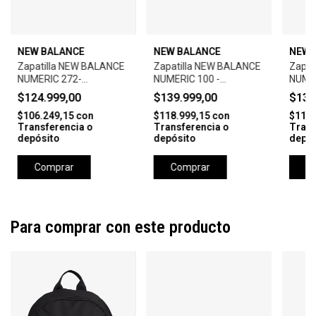
NEW BALANCE
NEW BALANCE
NEW 
Zapatilla NEW BALANCE
Zapatilla NEW BALANCE
Zapat
NUMERIC 272-
NUMERIC 100 -
NUME
BLACK/WHITE
BLUE/WHITE
FOY 
$124.999,00
$139.999,00
$134
$106.249,15
con
$118.999,15
con
$114.
Transferencia o
Transferencia o
Trans
depósito
depósito
depós
Comprar
Comprar
C
Para comprar con este producto