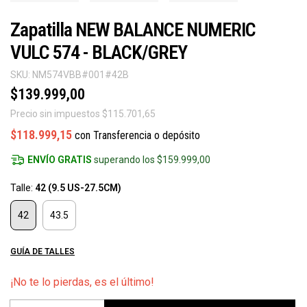
Zapatilla NEW BALANCE NUMERIC
VULC 574 - BLACK/GREY
SKU:
NM574VBB#001#42B
$139.999,00
Precio sin impuestos
$115.701,65
$118.999,15
con
Transferencia o depósito
ENVÍO GRATIS
superando los
$159.999,00
Talle:
42 (9.5 US-27.5CM)
42
43.5
GUÍA DE TALLES
¡No te lo pierdas, es el último!