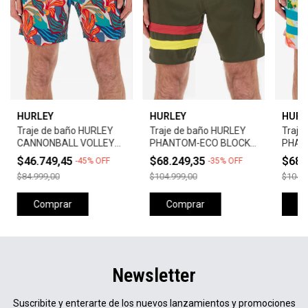
HURLEY
HURLEY
HURL
Traje de baño HURLEY
Traje de baño HURLEY
Traje
CANNONBALL VOLLEY
PHANTOM-ECO BLOCK
PHAN
17"-BLUE/RED
PARTY 18"-GREEN
PART
$46.749,45
$68.249,35
$68.
-
45
%
OFF
-
35
%
OFF
$84.999,00
$104.999,00
$104.9
Comprar
Comprar
C
Newsletter
Suscribite y enterarte de los nuevos lanzamientos y promociones