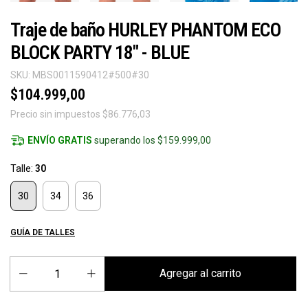
Traje de baño HURLEY PHANTOM ECO
BLOCK PARTY 18" - BLUE
SKU:
MBS0011590412#500#30
$104.999,00
Precio sin impuestos
$86.776,03
ENVÍO GRATIS
superando los
$159.999,00
Talle:
30
30
34
36
GUÍA DE TALLES