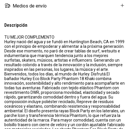
Medios de envío
Descripción
TU MEJOR COMPLEMENTO
Hurley nació del agua y se fundó en Huntington Beach, CA en 1999
con el principio de empoderar y alimentar a la próxima generación.
Desde ese momento, no paró de crear tablas de surf, wetsuits e
indumentaria que marquen tendencia junto a los mejores
surfistas, skaters, músicos, artistas e influencers. Generando un
resultado colorido a través de la innovación y la inclusión, siempre
inspirados en las personas, los lugares, la música y el arte.
Bienvenidos, todos los días, al mundo de Hurley. Disfrutá.El
bañador Hurley Eco Block Party Phantom 18 Khaki combina
innovación, sostenibilidad y alto rendimiento para acompañarte en
todas tus aventuras. Fabricado con tejido elástico Phantom con
revestimiento DWR, proporciona movilidad, elasticidad y secado
rápido, garantizando comodidad dentro y fuera del agua. Su
composición incluye poliéster reciclado, Repreve de residuos
oceánicos y elastano, combinando resistencia y responsabilidad
ambiental. El diseño presenta rayas Block Party en los laterales, un
parche Icon y transferencia térmica Phantom, lo que refuerza la
autenticidad de la marca. Para mayor comodidad, cuenta con un
bolsillo trasero con cierre de velcro y un cordón ajustable fabricado