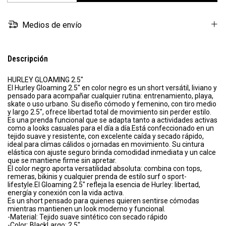
Medios de envío
Descripción
HURLEY GLOAMING 2.5"
El Hurley Gloaming 2.5" en color negro es un short versátil, liviano y
pensado para acompañar cualquier rutina: entrenamiento, playa,
skate o uso urbano. Su diseño cómodo y femenino, con tiro medio
y largo 2.5", ofrece libertad total de movimiento sin perder estilo.
Es una prenda funcional que se adapta tanto a actividades activas
como a looks casuales para el día a día.Está confeccionado en un
tejido suave y resistente, con excelente caída y secado rápido,
ideal para climas cálidos o jornadas en movimiento. Su cintura
elástica con ajuste seguro brinda comodidad inmediata y un calce
que se mantiene firme sin apretar.
El color negro aporta versatilidad absoluta: combina con tops,
remeras, bikinis y cualquier prenda de estilo surf o sport-
lifestyle.El Gloaming 2.5" refleja la esencia de Hurley: libertad,
energía y conexión con la vida activa.
Es un short pensado para quienes quieren sentirse cómodas
mientras mantienen un look moderno y funcional.
-Material: Tejido suave sintético con secado rápido
-Color: BlackLargo: 2.5"