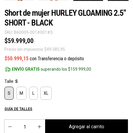
Short de mujer HURLEY GLOAMING 2.5"
SHORT - BLACK
SKU:
B60009-001#001#S
$59.999,00
Precio sin impuestos
$49.585,95
$50.999,15
con
Transferencia o depósito
ENVÍO GRATIS
superando los
$159.999,00
Talle:
S
S
M
L
XL
GUÍA DE TALLES