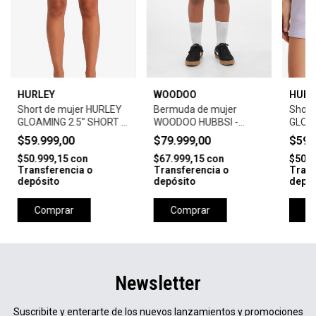
HURLEY
WOODOO
HURL
Short de mujer HURLEY
Bermuda de mujer
Short
GLOAMING 2.5" SHORT -
WOODOO HUBBSI -
GLOAM
DESERT MUD
AZULASER
LAVE
$59.999,00
$79.999,00
$59.
$50.999,15
con
$67.999,15
con
$50.9
Transferencia o
Transferencia o
Trans
depósito
depósito
depós
Comprar
Comprar
C
Newsletter
Suscribite y enterarte de los nuevos lanzamientos y promociones