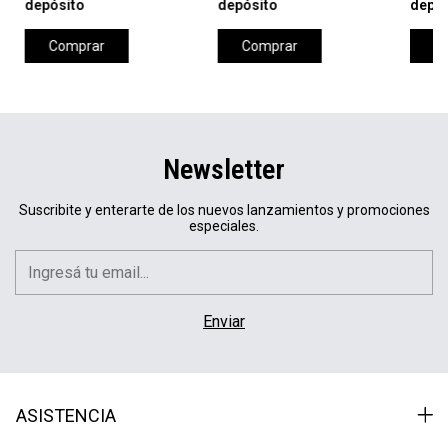
depósito
depósito
depós
Comprar
Comprar
C
Newsletter
Suscribite y enterarte de los nuevos lanzamientos y promociones
especiales.
ASISTENCIA