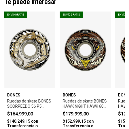
Te puede interesar
ENVÍO GRATIS
ENVÍO GRATIS
ENVÍO G
BONES
BONES
BONE
Ruedas de skate BONES
Ruedas de skate BONES
Rueda
SCORPEEDO 56 P5
HAWK NIGHT HAWK 60
HAWK
SIDECUT SKATEPARK
SIDECUTS SKATEPARK
SIDE
$164.999,00
$179.999,00
$179
FORMULA 81B 4K
FORMULA 84B 4PK
FORM
$140.249,15
con
$152.999,15
con
$152.
Transferencia o
Transferencia o
Trans