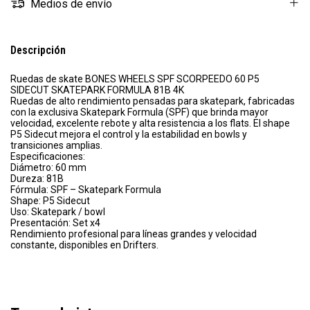
Medios de envío
Descripción
Ruedas de skate BONES WHEELS SPF SCORPEEDO 60 P5
SIDECUT SKATEPARK FORMULA 81B 4K
Ruedas de alto rendimiento pensadas para skatepark, fabricadas
con la exclusiva Skatepark Formula (SPF) que brinda mayor
velocidad, excelente rebote y alta resistencia a los flats. El shape
P5 Sidecut mejora el control y la estabilidad en bowls y
transiciones amplias.
Especificaciones:
Diámetro: 60 mm
Dureza: 81B
Fórmula: SPF – Skatepark Formula
Shape: P5 Sidecut
Uso: Skatepark / bowl
Presentación: Set x4
Rendimiento profesional para líneas grandes y velocidad
constante, disponibles en Drifters.