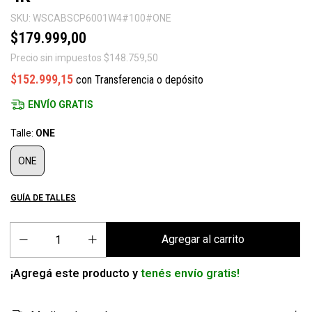
SKU:
WSCABSCP6001W4#100#ONE
$179.999,00
Precio sin impuestos
$148.759,50
$152.999,15
con
Transferencia o depósito
ENVÍO GRATIS
Talle:
ONE
ONE
GUÍA DE TALLES
¡Agregá este producto y
tenés envío gratis!