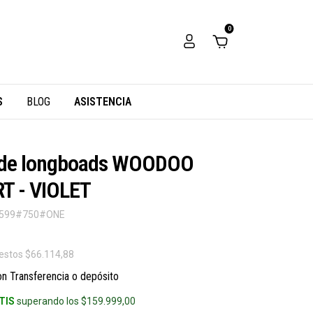
0
S
BLOG
ASISTENCIA
 de longboads WOODOO
T - VIOLET
599#750#ONE
uestos
$66.114,88
on
Transferencia o depósito
TIS
superando los
$159.999,00