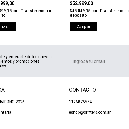
K
.999,00
$52.999,00
999,15
con
Transferencia o
$45.049,15
con
Transferencia 
ito
depósito
mprar
Comprar
ite y enterarte de los nuevos
ientos y promociones
les.
DA
CONTACTO
NVIERNO 2026
1126875554
ntaria
eshop@drifters.com.ar
o