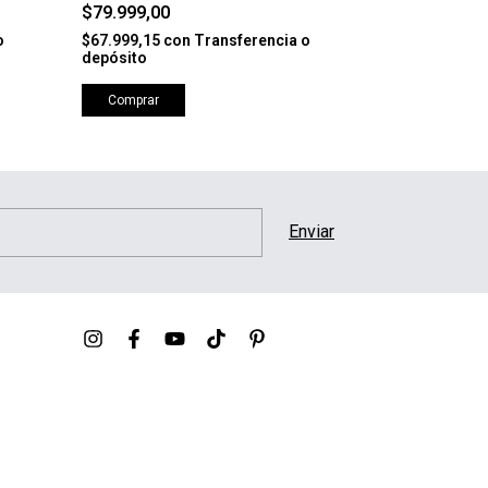
81B 4K
$79.999,00
$164.999,0
o
$67.999,15
con
Transferencia o
$140.249,15
c
depósito
depósito
Comprar
Comprar