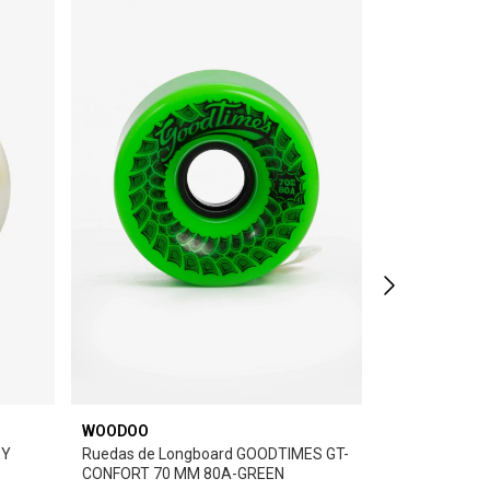
WOODOO
BONES
EY
Ruedas de Longboard GOODTIMES GT-
Ruedas de sk
CONFORT 70 MM 80A-GREEN
56 P5 SIDEC