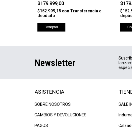
FORMULA 84B 4PK
81B 4
$179.999,00
$179
erencia o
$152.999,15
con
Transferencia o
$152.
depósito
depós
Comprar
Co
Suscrib
Newsletter
lanzam
especia
ASISTENCIA
TIEN
SOBRE NOSOTROS
SALE I
CAMBIOS Y DEVOLUCIONES
Indume
PAGOS
Calzad