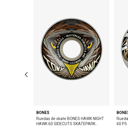
BONES
BONE
L PERALTA G-
Ruedas de skate BONES HAWK NIGHT
Rueda
- GREEN
HAWK 60 SIDECUTS SKATEPARK
60 P5