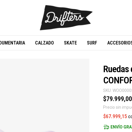
DUMENTARIA
CALZADO
SKATE
SURF
ACCESORIO
Ruedas
CONFOR
SKU:
WOO0000
$79.999,00
Precio sin imp
$67.999,15
c
ENVÍO GRA