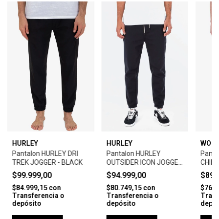
HURLEY
HURLEY
WOO
Pantalon HURLEY DRI
Pantalon HURLEY
Pant
TREK JOGGER - BLACK
OUTSIDER ICON JOGGER
CHINO
- BLACK
$99.999,00
$94.999,00
$89.
$84.999,15
con
$80.749,15
con
$76.4
Transferencia o
Transferencia o
Trans
depósito
depósito
depós