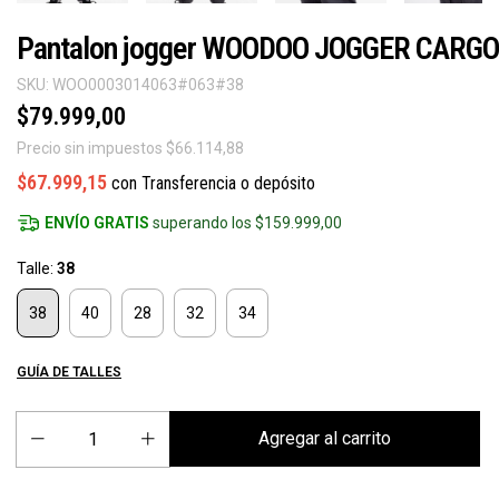
Pantalon jogger WOODOO JOGGER CARGO
SKU:
WOO0003014063#063#38
$79.999,00
Precio sin impuestos
$66.114,88
$67.999,15
con
Transferencia o depósito
ENVÍO GRATIS
superando los
$159.999,00
Talle:
38
38
40
28
32
34
GUÍA DE TALLES