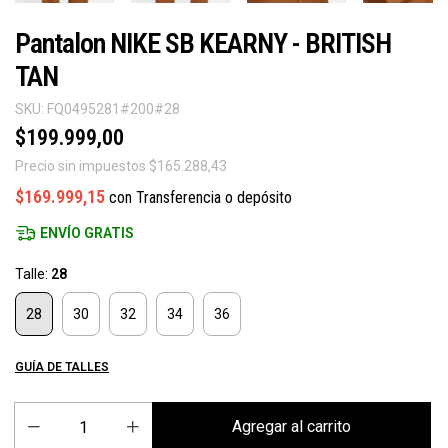
Pantalon NIKE SB KEARNY - BRITISH
TAN
SKU:
FQ0495281#200#28
$199.999,00
Precio sin impuestos
$165.288,43
$169.999,15
con
Transferencia o depósito
ENVÍO GRATIS
Talle:
28
28
30
32
34
36
GUÍA DE TALLES