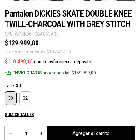
Pantalon DICKIES SKATE DOUBLE KNEE
TWILL-CHARCOAL WITH GREY STITCH
SKU:
WPSK96HCG#063#30
$129.999,00
Precio sin impuestos
$107.437,19
$110.499,15
con
Transferencia o depósito
ENVÍO GRATIS
superando los
$159.999,00
Talle:
30
30
32
GUÍA DE TALLES