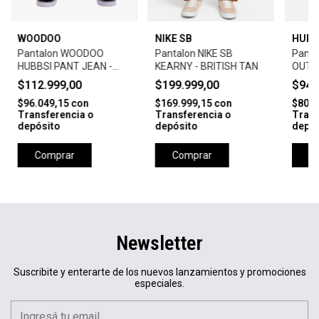
WOODOO
NIKE SB
HURL
Pantalon WOODOO
Pantalon NIKE SB
Panta
HUBBSI PANT JEAN -
KEARNY - BRITISH TAN
OUTS
CELESTE
- BLA
$112.999,00
$199.999,00
$94.
$96.049,15
con
$169.999,15
con
$80.7
Transferencia o
Transferencia o
Trans
depósito
depósito
depós
Comprar
Comprar
C
Newsletter
Suscribite y enterarte de los nuevos lanzamientos y promociones
especiales.