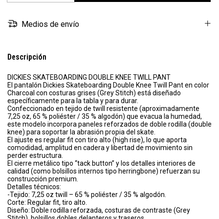
Medios de envío
Descripción
DICKIES SKATEBOARDING DOUBLE KNEE TWILL PANT
El pantalón Dickies Skateboarding Double Knee Twill Pant en color
Charcoal con costuras grises (Grey Stitch) está diseñado
específicamente para la tabla y para durar.
Confeccionado en tejido de twill resistente (aproximadamente
7,25 oz, 65 % poliéster / 35 % algodón) que evacua la humedad,
este modelo incorpora paneles reforzados de doble rodilla (double
knee) para soportar la abrasión propia del skate.
El ajuste es regular fit con tiro alto (high rise), lo que aporta
comodidad, amplitud en cadera y libertad de movimiento sin
perder estructura.
El cierre metálico tipo “tack button” y los detalles interiores de
calidad (como bolsillos internos tipo herringbone) refuerzan su
construcción premium.
Detalles técnicos:
-Tejido: 7,25 oz twill – 65 % poliéster / 35 % algodón.
Corte: Regular fit, tiro alto.
Diseño: Doble rodilla reforzada, costuras de contraste (Grey
Stitch), bolsillos dobles delanteros y traseros.