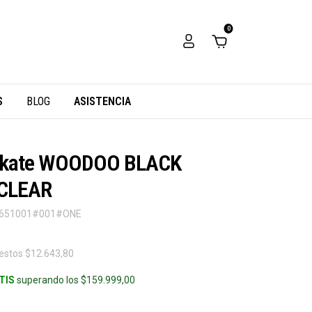
0
S
BLOG
ASISTENCIA
 skate WOODOO BLACK
CLEAR
651001#001#ONE
uestos
$12.643,80
TIS
superando los
$159.999,00