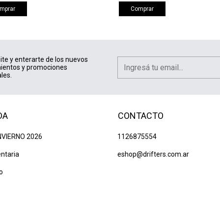
mprar
Comprar
ite y enterarte de los nuevos
ientos y promociones
les.
DA
CONTACTO
NVIERNO 2026
1126875554
ntaria
eshop@drifters.com.ar
o