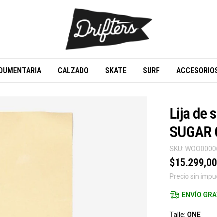
DUMENTARIA
CALZADO
SKATE
SURF
ACCESORIO
Lija de
SUGAR 
SKU:
WOO0000
$15.299,00
Precio sin imp
ENVÍO GRA
Talle:
ONE