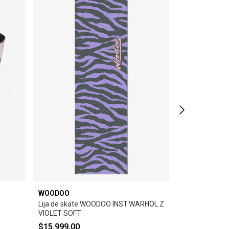
WOODOO
WOODOO
Lija de skate WOODOO INST.WARHOL ZEBRA-
Lija de skat
VIOLET SOFT
DAGA
$15.999,00
$15.999,00