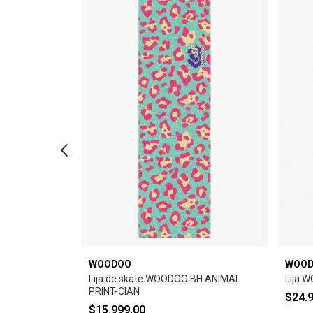
WOODOO
WOO
 VARBARO ART
Lija de skate WOODOO BH ANIMAL
Lija 
PRINT-CIAN
$24.
$15.999,00