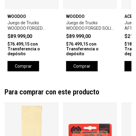
WOODOO
WOODOO
ACE 
Juego de Trucks
Juego de Trucks
Juego
WOODOO FORGED
WOODOO FORGED SOLID
AF1-
SOLID-149 mm-BLACK-
159 mm-BLACK-(Set x
POLIS
$89.999,00
$89.999,00
$212
(Set x 2u.)
2u.)
$76.499,15
con
$76.499,15
con
$181.
Transferencia o
Transferencia o
Trans
depósito
depósito
depós
Comprar
Comprar
C
Para comprar con este producto