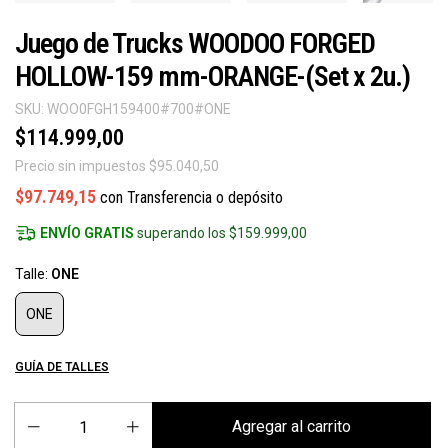
Juego de Trucks WOODOO FORGED
HOLLOW-159 mm-ORANGE-(Set x 2u.)
SKU:
WOO0FGH159400#700#ONE
$114.999,00
Precio sin impuestos
$95.040,50
$97.749,15
con
Transferencia o depósito
ENVÍO GRATIS
superando los
$159.999,00
Talle:
ONE
ONE
GUÍA DE TALLES