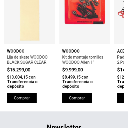
WOODOO
WOODOO
ACE 
Lija de skate WOODOO
Kit de montaje tornillos
Pads 
BLACK SUGAR CLEAR
WOODOO Allen 1''
2 Pcs
$15.299,00
$9.999,00
$14.
$13.004,15
con
$8.499,15
con
$12.7
Transferencia o
Transferencia o
Trans
depósito
depósito
depós
Comprar
Comprar
C
Newsletter