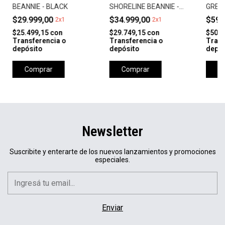
BEANNIE - BLACK
SHORELINE BEANNIE -
GREY
NAVY
$29.999,00
$34.999,00
$59.
2x1
2x1
$25.499,15
con
$29.749,15
con
$50.9
Transferencia o
Transferencia o
Trans
depósito
depósito
depós
Comprar
Comprar
C
Newsletter
Suscribite y enterarte de los nuevos lanzamientos y promociones
especiales.