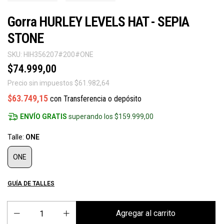
Gorra HURLEY LEVELS HAT - SEPIA
STONE
SKU:
HIH356207#200#ONE
$74.999,00
Precio sin impuestos
$61.982,64
$63.749,15
con
Transferencia o depósito
ENVÍO GRATIS
superando los
$159.999,00
Talle:
ONE
ONE
GUÍA DE TALLES