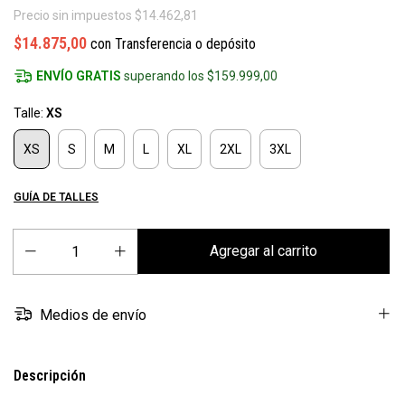
Precio sin impuestos
$14.462,81
$14.875,00
con
Transferencia o depósito
ENVÍO GRATIS
superando los
$159.999,00
Talle:
XS
XS
S
M
L
XL
2XL
3XL
GUÍA DE TALLES
Medios de envío
Descripción