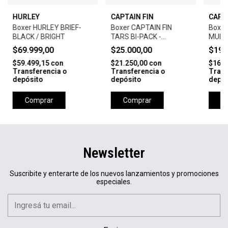
HURLEY
CAPTAIN FIN
CAPT
Boxer HURLEY BRIEF-
Boxer CAPTAIN FIN
Boxer
BLACK / BRIGHT
TARS BI-PACK -
MURPH
GRIS/NEGRO
$69.999,00
$25.000,00
$19.
$59.499,15
con
$21.250,00
con
$16.9
Transferencia o
Transferencia o
Trans
depósito
depósito
depós
Comprar
Comprar
C
Newsletter
Suscribite y enterarte de los nuevos lanzamientos y promociones
especiales.