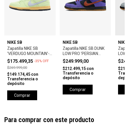
NIKE SB
NIKE SB
NIKE 
Zapatilla NIKE SB
Zapatilla NIKE SB DUNK
Zapat
'VERDUGO MOUNTAIN'-
LOW PRO 'PERSIAN
LOW 
PISTACHIO FROST
VIOLET'
$175.499,35
$249.999,00
$249
-
35
%
OFF
$269.999,00
$212.499,15
con
$212.
Transferencia o
Trans
$149.174,45
con
depósito
depós
Transferencia o
depósito
Comprar
C
Comprar
Para comprar con este producto