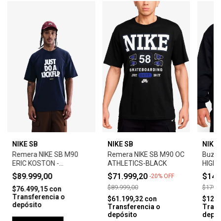
NIKE SB
NIKE SB
NIKE 
Remera NIKE SB M90
Remera NIKE SB M90 OC
Buzo 
ERIC KOSTON -
ATHLETICS-BLACK
HIGH 
MIDNIGHT NAVY
$89.999,00
$71.999,20
$143
-
20
%
OFF
$89.999,00
$179.9
$76.499,15
con
Transferencia o
$61.199,32
con
$122.
depósito
Transferencia o
Trans
depósito
depós