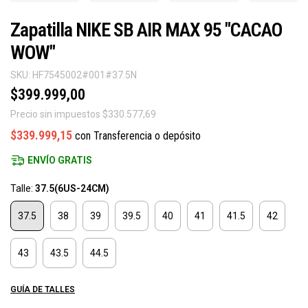
Zapatilla NIKE SB AIR MAX 95 "CACAO
WOW"
SKU:
HF7545002#001#37.5N
$399.999,00
Precio sin impuestos
$330.577,69
$339.999,15
con
Transferencia o depósito
ENVÍO GRATIS
Talle:
37.5(6US-24CM)
37.5
38
39
39.5
40
41
41.5
42
43
43.5
44.5
GUÍA DE TALLES