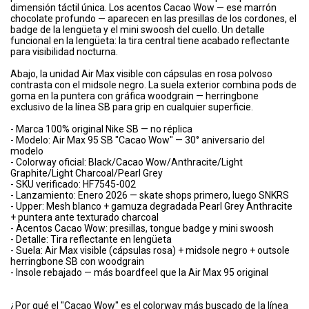
dimensión táctil única. Los acentos Cacao Wow — ese marrón
chocolate profundo — aparecen en las presillas de los cordones, el
badge de la lengüeta y el mini swoosh del cuello. Un detalle
funcional en la lengüeta: la tira central tiene acabado reflectante
para visibilidad nocturna.
Abajo, la unidad Air Max visible con cápsulas en rosa polvoso
contrasta con el midsole negro. La suela exterior combina pods de
goma en la puntera con gráfica woodgrain — herringbone
exclusivo de la línea SB para grip en cualquier superficie.
- Marca 100% original Nike SB — no réplica
- Modelo: Air Max 95 SB "Cacao Wow" — 30° aniversario del
modelo
- Colorway oficial: Black/Cacao Wow/Anthracite/Light
Graphite/Light Charcoal/Pearl Grey
- SKU verificado: HF7545-002
- Lanzamiento: Enero 2026 — skate shops primero, luego SNKRS
- Upper: Mesh blanco + gamuza degradada Pearl Grey Anthracite
+ puntera ante texturado charcoal
- Acentos Cacao Wow: presillas, tongue badge y mini swoosh
- Detalle: Tira reflectante en lengüeta
- Suela: Air Max visible (cápsulas rosa) + midsole negro + outsole
herringbone SB con woodgrain
- Insole rebajado — más boardfeel que la Air Max 95 original
¿Por qué el "Cacao Wow" es el colorway más buscado de la línea