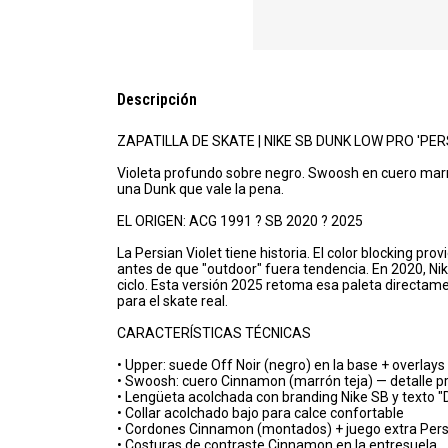
Descripción
ZAPATILLA DE SKATE | NIKE SB DUNK LOW PRO 'PER
Violeta profundo sobre negro. Swoosh en cuero marr
una Dunk que vale la pena.
EL ORIGEN: ACG 1991 ? SB 2020 ? 2025
La Persian Violet tiene historia. El color blocking pro
antes de que "outdoor" fuera tendencia. En 2020, Ni
ciclo. Esta versión 2025 retoma esa paleta directam
para el skate real.
CARACTERÍSTICAS TÉCNICAS
• Upper: suede Off Noir (negro) en la base + overlays
• Swoosh: cuero Cinnamon (marrón teja) — detalle 
• Lengüeta acolchada con branding Nike SB y texto 
• Collar acolchado bajo para calce confortable
• Cordones Cinnamon (montados) + juego extra Persia
• Costuras de contraste Cinnamon en la entresuela