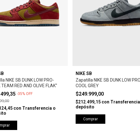
SB
NIKE SB
illa NIKE SB DUNK LOW PRO-
Zapatilla NIKE SB DUNK LOW PRO
 TEAM RED AND OLIVE FLAK"
COOL GREY
.499,35
$249.999,00
-
35
%
OFF
99,00
$212.499,15
con
Transferencia
depósito
124,45
con
Transferencia o
ito
Comprar
mprar