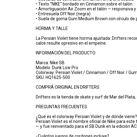
• Texto "NIKE" bordado en Cinnamon sobre el talón
• Amortiguación Air Zoom en el talón — responsiva y 
• Entresuela Off Noir (negra)
• Suela de goma Gum Medium Brown con círculo de pi
HORMA Y TALLE
La Persian Violet tiene horma ajustada. Drifters rec
calce resulte opresivo en el empeine.
INFORMACIÓN DEL PRODUCTO
Marca: Nike SB
Modelo: Dunk Low Pro
Colorway: Persian Violet / Cinnamon / Off Noir / 
SKU: HQ1625-500
COMPRÁ ORIGINAL EN DRIFTERS
Drifters es la tienda de skate y surf de Mar del Plat
PREGUNTAS FRECUENTES
¿Qué es el colorway Persian Violet y de dónde viene?
Persian Violet es el nombre oficial de Nike para este
— y fue reinventado para el SB Dunk en la edición A
¿Cuántos juegos de cordones incluye?