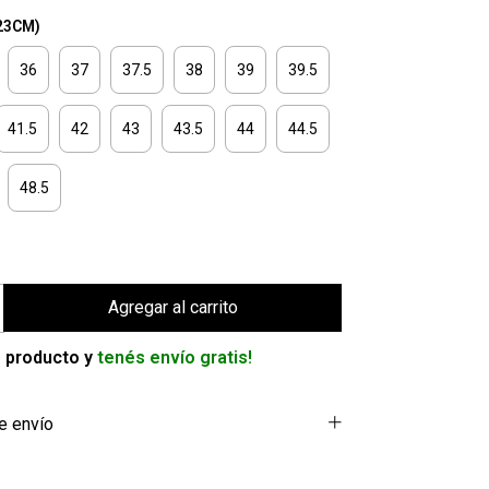
23CM)
36
37
37.5
38
39
39.5
41.5
42
43
43.5
44
44.5
48.5
 producto y
tenés envío gratis!
e envío