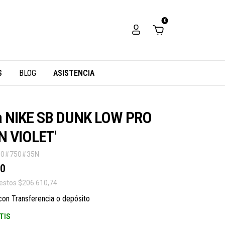
0
S
BLOG
ASISTENCIA
la NIKE SB DUNK LOW PRO
N VIOLET'
00#750#35N
00
uestos
$206.610,74
con
Transferencia o depósito
TIS