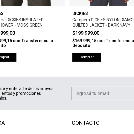
ES
DICKIES
ra DICKIES INSULATED
Campera DICKIES NYLON DIAM
HOWER - MOSS GREEN
QUILTED JACKET - DARK NAVY
.999,00
$199.999,00
999,15
con
Transferencia o
$169.999,15
con
Transferencia
ito
depósito
mprar
Comprar
ite y enterarte de los nuevos
ientos y promociones
les.
DA
CONTACTO