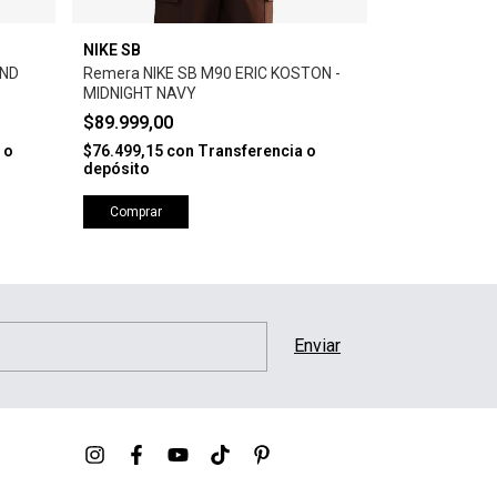
NIKE SB
NIKE SB
OND
Remera NIKE SB M90 ERIC KOSTON -
Remera NIKE 
MIDNIGHT NAVY
WHITE
$89.999,00
$89.999,00
 o
$76.499,15
con
Transferencia o
$76.499,15
co
depósito
depósito
Comprar
Comprar