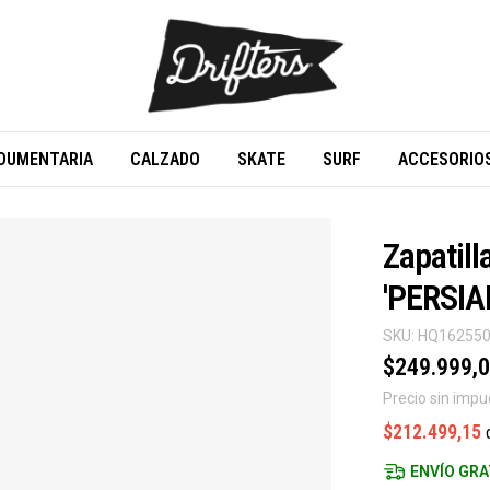
DUMENTARIA
CALZADO
SKATE
SURF
ACCESORIO
Zapatil
'PERSIA
SKU:
HQ16255
$249.999,
Precio sin imp
$212.499,15
ENVÍO GRA