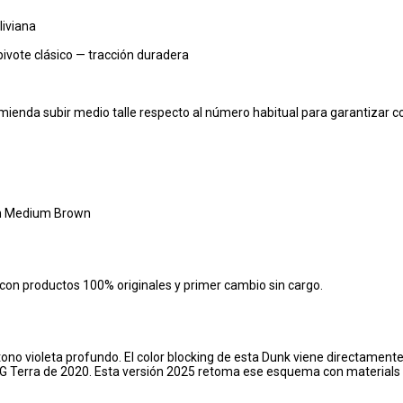
liviana
vote clásico — tracción duradera
omienda subir medio talle respecto al número habitual para garantizar c
Gum Medium Brown
a, con productos 100% originales y primer cambio sin cargo.
 tono violeta profundo. El color blocking de esta Dunk viene directament
CG Terra de 2020. Esta versión 2025 retoma ese esquema con materials 