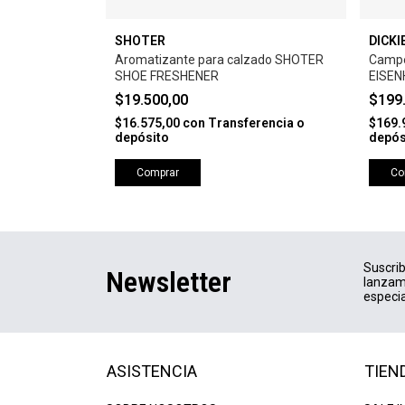
SHOTER
DICKI
DAY LTWT
Aromatizante para calzado SHOTER
Campe
SHOE FRESHENER
EISEN
$19.500,00
$199
rencia o
$16.575,00
con
Transferencia o
$169.
depósito
depós
Comprar
Co
Suscrib
Newsletter
lanzam
especia
ASISTENCIA
TIEN