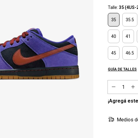
Talle:
35 (4US-
35
35.5
40
41
45
46.5
GUÍA DE TALLES
¡Agregá este
Medios d