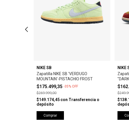
NIKE SB
NIKE 
 LOW PRO -
Zapatilla NIKE SB 'VERDUGO
Zapat
LACK
MOUNTAIN'-PISTACHIO FROST
"DARK
$175.499,35
$162
-
35
%
OFF
$269.999,00
$249.9
erencia o
$149.174,45
con
Transferencia o
$138.
depósito
depós
Comprar
Co