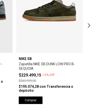
NIKE SB
NIKE SB
 -
Zapatilla NIKE SB DUNK LOW PRO B-
Zapatilla NIK
SEQUOIA
BLACK/WHIT
$229.499,15
$249.999,0
-
15
%
OFF
$269.999,00
 o
$212.499,15
c
depósito
$195.074,28
con
Transferencia o
depósito
Comprar
Comprar