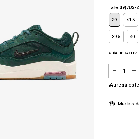
Talle:
39(7US-
39
41.5
39.5
40
GUÍA DE TALLES
¡Agregá este
Medios d