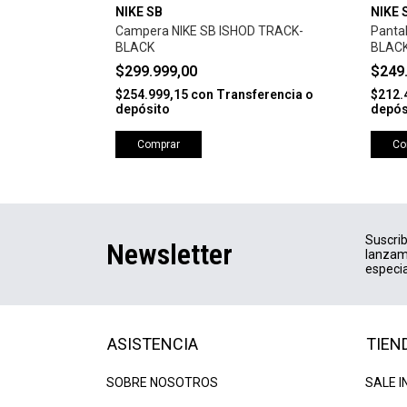
NIKE SB
NIKE 
OODIE -
Campera NIKE SB ISHOD TRACK-
Panta
BLACK
BLAC
$299.999,00
$249
erencia o
$254.999,15
con
Transferencia o
$212.
depósito
depós
Comprar
Co
Suscrib
Newsletter
lanzam
especia
ASISTENCIA
TIEN
SOBRE NOSOTROS
SALE I