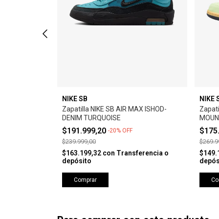
NIKE SB
NIKE 
 LOW PRO -
Zapatilla NIKE SB AIR MAX ISHOD-
Zapat
LACK
DENIM TURQUOISE
MOUNT
$191.999,20
$175
-
20
%
OFF
$239.999,00
$269.9
erencia o
$163.199,32
con
Transferencia o
$149.
depósito
depós
Comprar
Co