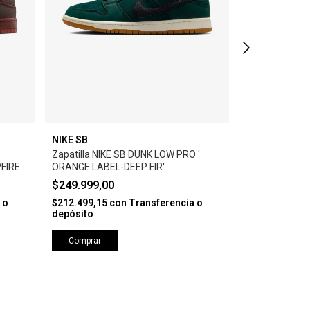
NIKE SB
NIKE SB
Zapatilla NIKE SB DUNK LOW PRO '
Zapatilla NIK
FIRE
ORANGE LABEL-DEEP FIR'
'PERSIAN VIOL
$249.999,00
$249.999,0
 o
$212.499,15
con
Transferencia o
$212.499,15
c
depósito
depósito
Comprar
Comprar