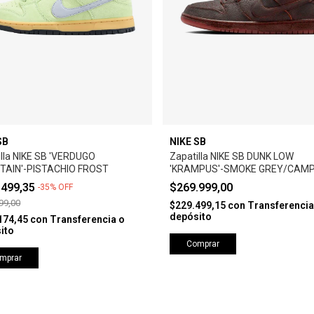
SB
NIKE SB
illa NIKE SB 'VERDUGO
Zapatilla NIKE SB DUNK LOW
AIN'-PISTACHIO FROST
'KRAMPUS'-SMOKE GREY/CAMP
ORANGE
.499,35
$269.999,00
-
35
%
OFF
99,00
$229.499,15
con
Transferencia
depósito
174,45
con
Transferencia o
ito
Comprar
mprar