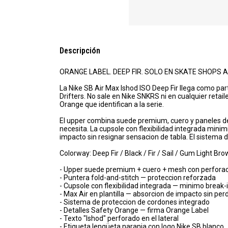
Descripción
ORANGE LABEL. DEEP FIR. SOLO EN SKATE SHOPS 
La Nike SB Air Max Ishod ISO Deep Fir llega como pa
Drifters. No sale en Nike SNKRS ni en cualquier retail
Orange que identifican a la serie.
El upper combina suede premium, cuero y paneles de
necesita. La cupsole con flexibilidad integrada minim
impacto sin resignar sensacion de tabla. El sistema 
Colorway: Deep Fir / Black / Fir / Sail / Gum Light B
- Upper suede premium + cuero + mesh con perfora
- Puntera fold-and-stitch — proteccion reforzada
- Cupsole con flexibilidad integrada — minimo break-
- Max Air en plantilla — absorcion de impacto sin per
- Sistema de proteccion de cordones integrado
- Detalles Safety Orange — firma Orange Label
- Texto "Ishod" perforado en el lateral
- Etiqueta lengüeta naranja con logo Nike SB blanco