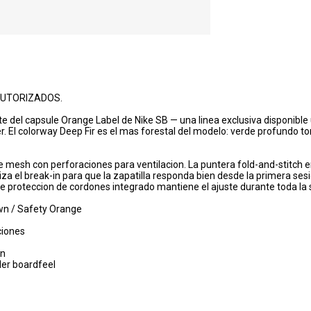
AUTORIZADOS.
rte del capsule Orange Label de Nike SB — una linea exclusiva disponi
er. El colorway Deep Fir es el mas forestal del modelo: verde profundo ton
 mesh con perforaciones para ventilacion. La puntera fold-and-stitc
iza el break-in para que la zapatilla responda bien desde la primera sesi
de proteccion de cordones integrado mantiene el ajuste durante toda la 
rown / Safety Orange
ciones
in
der boardfeel