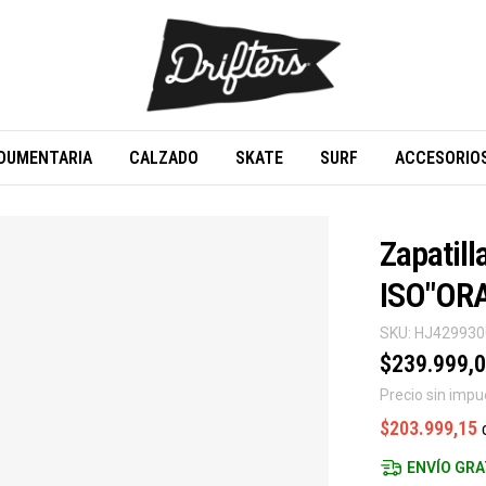
DUMENTARIA
CALZADO
SKATE
SURF
ACCESORIO
Zapatil
ISO"OR
SKU:
HJ42993
$239.999,
Precio sin imp
$203.999,15
ENVÍO GRA