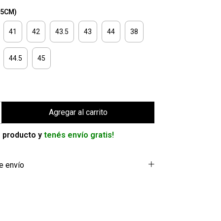
25CM)
41
42
43.5
43
44
38
44.5
45
 producto y
tenés envío gratis!
e envío