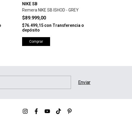
NIKE SB
NIKE SB
Remera NIKE SB ISHOD - GREY
Zapatilla NIK
DENIM TURQU
$89.999,00
$191.999,2
o
$76.499,15
con
Transferencia o
$239.999,00
depósito
$163.199,32
c
depósito
Comprar
Comprar