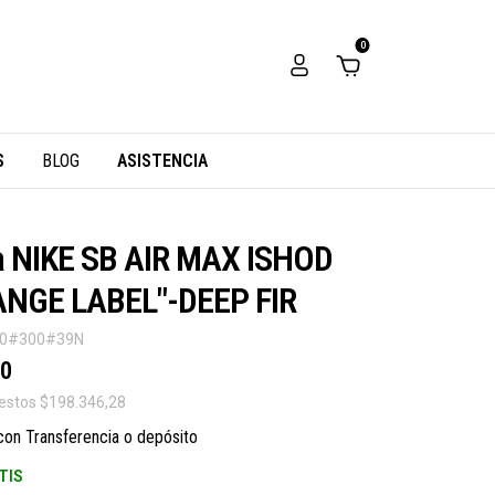
0
S
BLOG
ASISTENCIA
la NIKE SB AIR MAX ISHOD
ANGE LABEL"-DEEP FIR
00#300#39N
00
uestos
$198.346,28
con
Transferencia o depósito
TIS