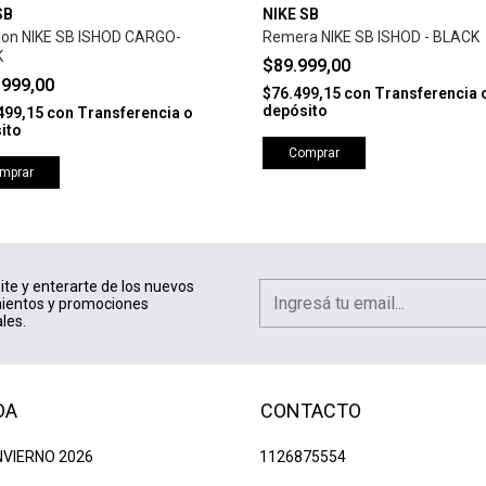
SB
NIKE SB
lon NIKE SB ISHOD CARGO-
Remera NIKE SB ISHOD - BLACK
K
$89.999,00
.999,00
$76.499,15
con
Transferencia 
depósito
499,15
con
Transferencia o
ito
Comprar
mprar
ite y enterarte de los nuevos
ientos y promociones
les.
DA
CONTACTO
NVIERNO 2026
1126875554