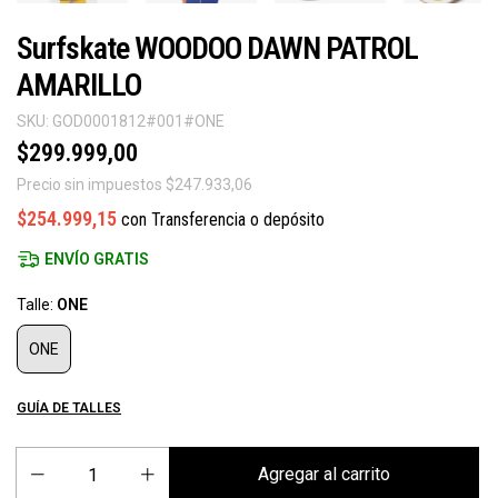
Surfskate WOODOO DAWN PATROL
AMARILLO
SKU:
GOD0001812#001#ONE
$299.999,00
Precio sin impuestos
$247.933,06
$254.999,15
con
Transferencia o depósito
ENVÍO GRATIS
Talle:
ONE
ONE
GUÍA DE TALLES