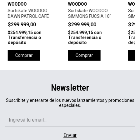
WOODOO
WOODOO
WOO
Surfskate WOODOO
Surfskate WOODOO
Surf
DAWN PATROL CAFÉ
SIMMONS FUCSIA 10"
SIMM
10"
$299.999,00
$299.999,00
$299
$254.999,15
con
$254.999,15
con
$254.
Transferencia o
Transferencia o
Trans
depósito
depósito
depós
Comprar
Comprar
C
Newsletter
Suscribite y enterarte de los nuevos lanzamientos y promociones
especiales.