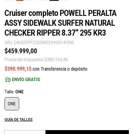
Cruiser completo POWELL PERALTA
ASSY SIDEWALK SURFER NATURAL
CHECKER RIPPER 8.37” 295 KR3
SKU:
DAGCPPF22SSNR29#001#ONE
$459.999,00
Precio sin impuestos
$380.164,46
$390.999,15
con
Transferencia o depósito
ENVÍO GRATIS
Talle:
ONE
ONE
GUÍA DE TALLES