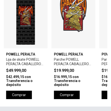
POWELL PERALTA
POWELL PERALTA
POWE
Lija de skate POWELL
Parche POWELL
Parc
PERALTA CABALLERO
PERALTA CABALLERO
PERA
STREET 10.5 X 33 EA
STREET DRAGON
SWO
$49.999,00
$19.999,00
$19.
BLACK
$42.499,15
con
$16.999,15
con
$16.9
Transferencia o
Transferencia o
Trans
depósito
depósito
depós
Comprar
Comprar
C