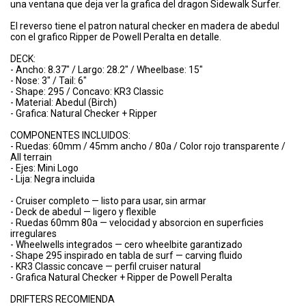
una ventana que deja ver la grafica del dragon Sidewalk Surfer.
El reverso tiene el patron natural checker en madera de abedul
con el grafico Ripper de Powell Peralta en detalle.
DECK:
- Ancho: 8.37" / Largo: 28.2" / Wheelbase: 15"
- Nose: 3" / Tail: 6"
- Shape: 295 / Concavo: KR3 Classic
- Material: Abedul (Birch)
- Grafica: Natural Checker + Ripper
COMPONENTES INCLUIDOS:
- Ruedas: 60mm / 45mm ancho / 80a / Color rojo transparente /
All terrain
- Ejes: Mini Logo
- Lija: Negra incluida
- Cruiser completo — listo para usar, sin armar
- Deck de abedul — ligero y flexible
- Ruedas 60mm 80a — velocidad y absorcion en superficies
irregulares
- Wheelwells integrados — cero wheelbite garantizado
- Shape 295 inspirado en tabla de surf — carving fluido
- KR3 Classic concave — perfil cruiser natural
- Grafica Natural Checker + Ripper de Powell Peralta
DRIFTERS RECOMIENDA