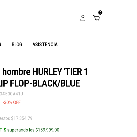
0
S
BLOG
ASISTENCIA
e hombre HURLEY 'TIER 1
LIP FLOP-BLACK/BLUE
40#500#41J
-
30
%
OFF
uestos
$17.354,79
TIS
superando los
$159.999,00