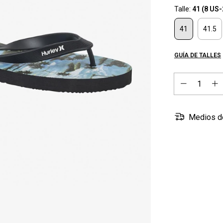
Talle:
41 (8 US
41
41.5
GUÍA DE TALLES
Medios d