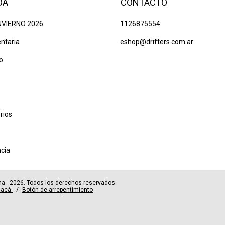
DA
CONTACTO
NVIERNO 2026
1126875554
ntaria
eshop@drifters.com.ar
o
rios
ncia
tina - 2026. Todos los derechos reservados.
 acá.
/
Botón de arrepentimiento