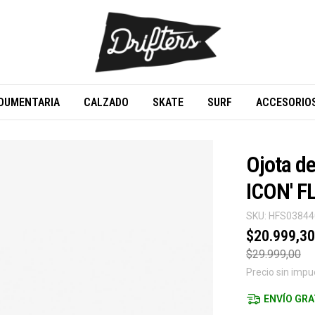
DUMENTARIA
CALZADO
SKATE
SURF
ACCESORIO
Ojota d
ICON' F
SKU:
HFS0384
$20.999,30
$29.999,00
Precio sin imp
ENVÍO GRA