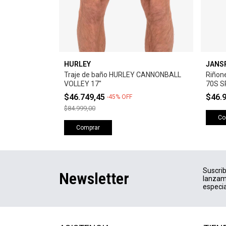
HURLEY
JANS
Traje de baño HURLEY CANNONBALL
Riñon
VOLLEY 17"
70S S
$46.749,45
$46.
-
45
%
OFF
$84.999,00
Co
Comprar
Suscrib
Newsletter
lanzam
especia