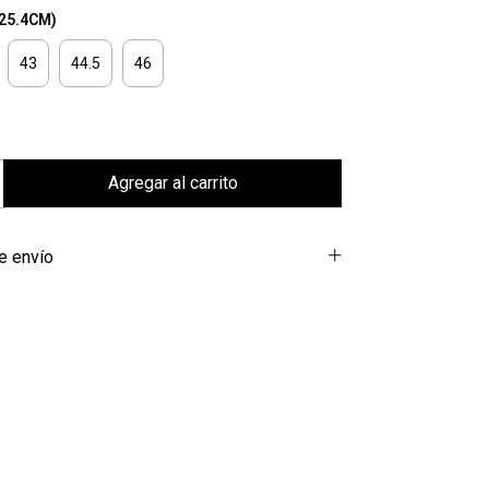
-25.4CM)
43
44.5
46
e envío