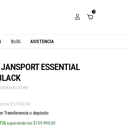
0
S
BLOG
ASISTENCIA
a JANSPORT ESSENTIAL
 BLACK
1008#001#ONE
uestos
$57.842,98
on
Transferencia o depósito
TIS
superando los
$159.999,00