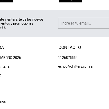
ite y enterarte de los nuevos
ientos y promociones
les.
DA
CONTACTO
NVIERNO 2026
1126875554
ntaria
eshop@drifters.com.ar
o
rios