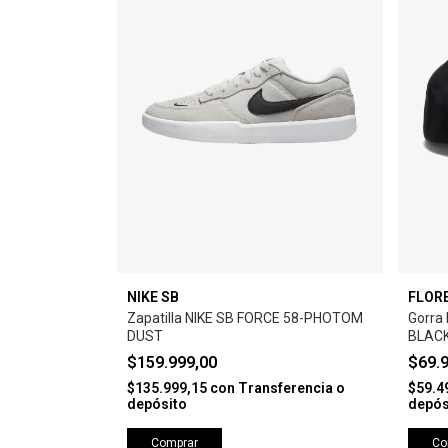
NIKE SB
FLOR
Zapatilla NIKE SB FORCE 58-PHOTOM
Gorra
DUST
BLAC
$159.999,00
$69.
$135.999,15
con
Transferencia o
$59.4
depósito
depós
Comprar
Co