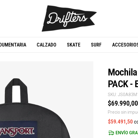
DUMENTARIA
CALZADO
SKATE
SURF
ACCESORIO
Mochil
PACK -
SKU:
JS0A83M
$69.990,00
Precio sin imp
$59.491,50
c
ENVÍO GRA