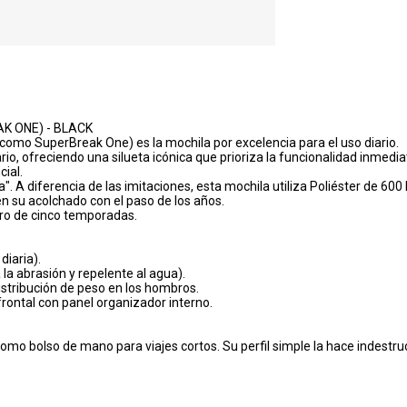
K ONE) - BLACK
omo SuperBreak One) es la mochila por excelencia para el uso diario.
rio, ofreciendo una silueta icónica que prioriza la funcionalidad inmedi
cial.
a". A diferencia de las imitaciones, esta mochila utiliza Poliéster de 600
nen su acolchado con el paso de los años.
ro de cinco temporadas.
diaria).
 la abrasión y repelente al agua).
stribución de peso en los hombros.
frontal con panel organizador interno.
o bolso de mano para viajes cortos. Su perfil simple la hace indestructi