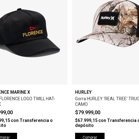
ENCE MARINE X
HURLEY
 FLORENCE LOGO TWILL HAT-
Gorra HURLEY 'REAL TREE' TRUC
K
CAMO
999,00
$79.999,00
99,15
con
Transferencia o
$67.999,15
con
Transferencia 
ito
depósito
mprar
Comprar