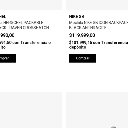
HEL
NIKE SB
la HERSCHEL PACKABLE
Mochila NIKE SB ICON BACKPAC
ACK - RAVEN CROSSHATCH
BLACK ANTHRACITE
.990,00
$119.999,00
591,50
con
Transferencia o
$101.999,15
con
Transferencia
ito
depósito
mprar
Comprar