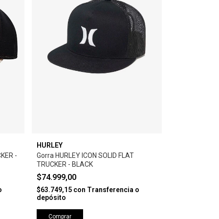
HURLEY
KER -
Gorra HURLEY ICON SOLID FLAT
TRUCKER - BLACK
$74.999,00
o
$63.749,15
con
Transferencia o
depósito
Comprar