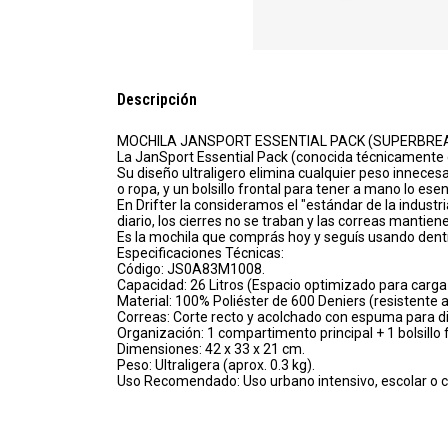
Descripción
MOCHILA JANSPORT ESSENTIAL PACK (SUPERBREA
La JanSport Essential Pack (conocida técnicamente c
Su diseño ultraligero elimina cualquier peso innecesa
o ropa, y un bolsillo frontal para tener a mano lo esen
En Drifter la consideramos el "estándar de la industri
diario, los cierres no se traban y las correas mantie
Es la mochila que comprás hoy y seguís usando dent
Especificaciones Técnicas:
Código: JS0A83M1008.
Capacidad: 26 Litros (Espacio optimizado para carga 
Material: 100% Poliéster de 600 Deniers (resistente a
Correas: Corte recto y acolchado con espuma para di
Organización: 1 compartimento principal + 1 bolsillo 
Dimensiones: 42 x 33 x 21 cm.
Peso: Ultraligera (aprox. 0.3 kg).
Uso Recomendado: Uso urbano intensivo, escolar o com