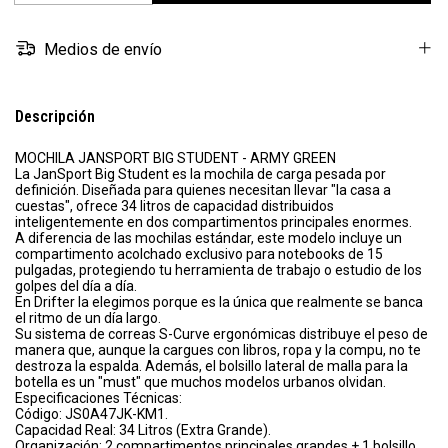
Medios de envío
Descripción
MOCHILA JANSPORT BIG STUDENT - ARMY GREEN
La JanSport Big Student es la mochila de carga pesada por
definición. Diseñada para quienes necesitan llevar "la casa a
cuestas", ofrece 34 litros de capacidad distribuidos
inteligentemente en dos compartimentos principales enormes.
A diferencia de las mochilas estándar, este modelo incluye un
compartimento acolchado exclusivo para notebooks de 15
pulgadas, protegiendo tu herramienta de trabajo o estudio de los
golpes del día a día.
En Drifter la elegimos porque es la única que realmente se banca
el ritmo de un día largo.
Su sistema de correas S-Curve ergonómicas distribuye el peso de
manera que, aunque la cargues con libros, ropa y la compu, no te
destroza la espalda. Además, el bolsillo lateral de malla para la
botella es un "must" que muchos modelos urbanos olvidan.
Especificaciones Técnicas:
Código: JS0A47JK-KM1.
Capacidad Real: 34 Litros (Extra Grande).
Organización: 2 compartimentos principales grandes + 1 bolsillo