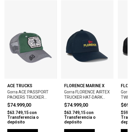
ACE TRUCKS
FLORENCE MARINE X
FLOR
Gorra ACE PASSPORT
Gorra FLORENCE AIRTEX
Gorra
PACKERS TRUCKER
TRUCKER HAT-DARK
TWILL
CAP-GREEN/STEEL
NAVY
$74.999,00
$74.999,00
$69.
$63.749,15
con
$63.749,15
con
$59.4
Transferencia o
Transferencia o
Trans
depósito
depósito
depós