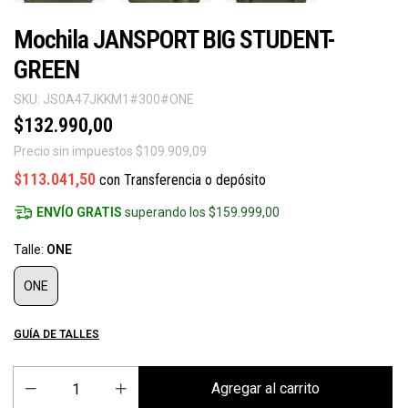
Mochila JANSPORT BIG STUDENT-
GREEN
SKU:
JS0A47JKKM1#300#ONE
$132.990,00
Precio sin impuestos
$109.909,09
$113.041,50
con
Transferencia o depósito
ENVÍO GRATIS
superando los
$159.999,00
Talle:
ONE
ONE
GUÍA DE TALLES