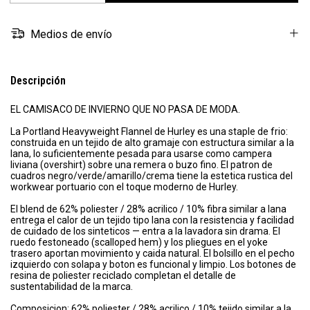
Medios de envío
Descripción
EL CAMISACO DE INVIERNO QUE NO PASA DE MODA.
La Portland Heavyweight Flannel de Hurley es una staple de frio:
construida en un tejido de alto gramaje con estructura similar a la
lana, lo suficientemente pesada para usarse como campera
liviana (overshirt) sobre una remera o buzo fino. El patron de
cuadros negro/verde/amarillo/crema tiene la estetica rustica del
workwear portuario con el toque moderno de Hurley.
El blend de 62% poliester / 28% acrilico / 10% fibra similar a lana
entrega el calor de un tejido tipo lana con la resistencia y facilidad
de cuidado de los sinteticos — entra a la lavadora sin drama. El
ruedo festoneado (scalloped hem) y los pliegues en el yoke
trasero aportan movimiento y caida natural. El bolsillo en el pecho
izquierdo con solapa y boton es funcional y limpio. Los botones de
resina de poliester reciclado completan el detalle de
sustentabilidad de la marca.
Composicion: 62% poliester / 28% acrilico / 10% tejido similar a la