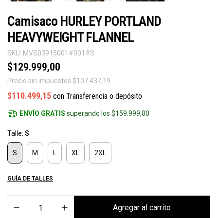
Camisaco HURLEY PORTLAND
HEAVYWEIGHT FLANNEL
SKU:
MVS03915001#001#S
$129.999,00
Precio sin impuestos
$107.437,19
$110.499,15
con
Transferencia o depósito
ENVÍO GRATIS
superando los
$159.999,00
Talle:
S
S
M
L
XL
2XL
GUÍA DE TALLES