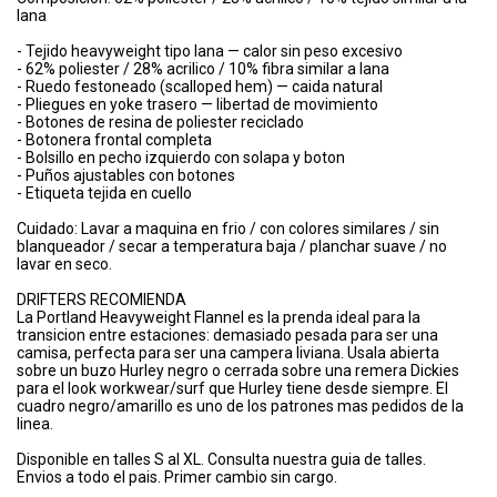
lana
- Tejido heavyweight tipo lana — calor sin peso excesivo
- 62% poliester / 28% acrilico / 10% fibra similar a lana
- Ruedo festoneado (scalloped hem) — caida natural
- Pliegues en yoke trasero — libertad de movimiento
- Botones de resina de poliester reciclado
- Botonera frontal completa
- Bolsillo en pecho izquierdo con solapa y boton
- Puños ajustables con botones
- Etiqueta tejida en cuello
Cuidado: Lavar a maquina en frio / con colores similares / sin
blanqueador / secar a temperatura baja / planchar suave / no
lavar en seco.
DRIFTERS RECOMIENDA
La Portland Heavyweight Flannel es la prenda ideal para la
transicion entre estaciones: demasiado pesada para ser una
camisa, perfecta para ser una campera liviana. Usala abierta
sobre un buzo Hurley negro o cerrada sobre una remera Dickies
para el look workwear/surf que Hurley tiene desde siempre. El
cuadro negro/amarillo es uno de los patrones mas pedidos de la
linea.
Disponible en talles S al XL. Consulta nuestra guia de talles.
Envios a todo el pais. Primer cambio sin cargo.