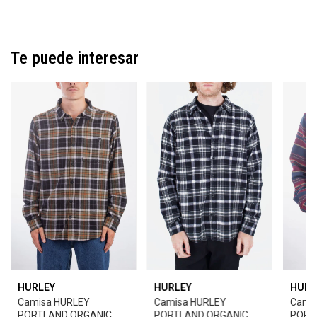
Te puede interesar
HURLEY
HURLEY
HURL
Camisa HURLEY
Camisa HURLEY
Cami
PORTLAND ORGANIC
PORTLAND ORGANIC
PORT