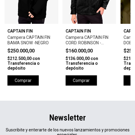
CAPTAIN FIN
CAPTAIN FIN
CAPT
Campera CAPTAIN FIN
Campera CAPTAIN FIN
Campe
BAMA SNOW -NEGRO
CORD. ROBINSON -
DOBB
NEGRO
$250.000,00
$160.000,00
$250
$212.500,00
con
$136.000,00
con
$212.
Transferencia o
Transferencia o
Trans
depósito
depósito
depós
Comprar
Comprar
C
Newsletter
Suscribite y enterarte de los nuevos lanzamientos y promociones
especiales.