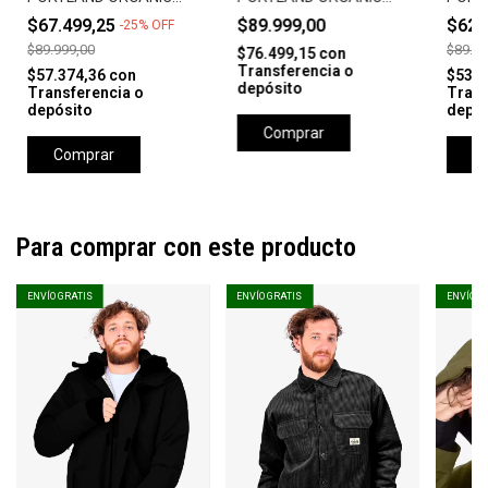
FLANNELS-BLACK/GREY
FLANNELS-BLACK
FLAN
$67.499,25
$89.999,00
$62.
-
25
%
OFF
BLUE
$89.999,00
$89.99
$76.499,15
con
Transferencia o
$57.374,36
con
$53.5
depósito
Transferencia o
Trans
depósito
depós
Comprar
Comprar
C
Para comprar con este producto
ENVÍO GRATIS
ENVÍO GRATIS
ENVÍO G