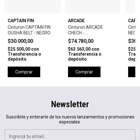
CAPTAIN FIN
ARCADE
CAPT
Cinturon CAPTAIN FIN
Cinturon ARCADE
Cintu
OUSHA BELT - NEGRO
CHECH -
NEITR
CLOUD/BURGUNDY
CLAR
$30.000,00
$74.780,00
$30.
$25.500,00
con
$63.563,00
con
$25.5
Transferencia o
Transferencia o
Trans
depósito
depósito
depós
Comprar
Comprar
C
Newsletter
Suscribite y enterarte de los nuevos lanzamientos y promociones
especiales.