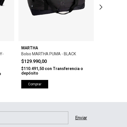
MARTHA
CAPTAIN FIN
Y-
Bolso MARTHA PUMA - BLACK
Boxer CAPTAI
$129.990,00
$19.900,00
$110.491,50
con
Transferencia o
$16.915,00
co
depósito
depósito
o
Comprar
Comprar