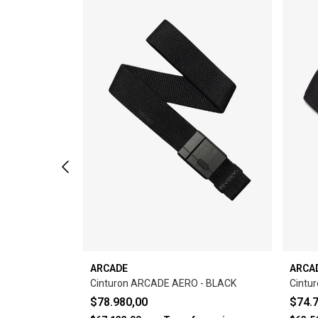
ARCADE
ARCA
 LONG -
Cinturon ARCADE AERO - BLACK
Cintu
$78.980,00
$74.