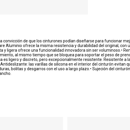
convicción de que los cinturones podían diseñarse para funcionar me
ware Aluminio ofrece la misma resistencia y durabilidad del original, con 
ta y ligera ofrece una funcionalidad innovadora sin ser voluminoso.• Ren
ovimiento, al mismo tiempo que se bloquea para soportar el peso de pre
 es ligero y discreto, pero excepcionalmente resistente. Resistente a la 
ntideslizante: las varillas de silicona en el interior del cinturón evita
duras, bolitas y desgarros con el uso a largo plazo.• Sujeción del cinturó
 ancho.