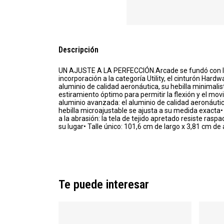
Descripción
UN AJUSTE A LA PERFECCIÓN.Arcade se fundó con la 
incorporación a la categoría Utility, el cinturón Hard
aluminio de calidad aeronáutica, su hebilla minimalis
estiramiento óptimo para permitir la flexión y el m
aluminio avanzada: el aluminio de calidad aeronáutica
hebilla microajustable se ajusta a su medida exacta• A
a la abrasión: la tela de tejido apretado resiste raspa
su lugar• Talle único: 101,6 cm de largo x 3,81 cm de
Te puede interesar