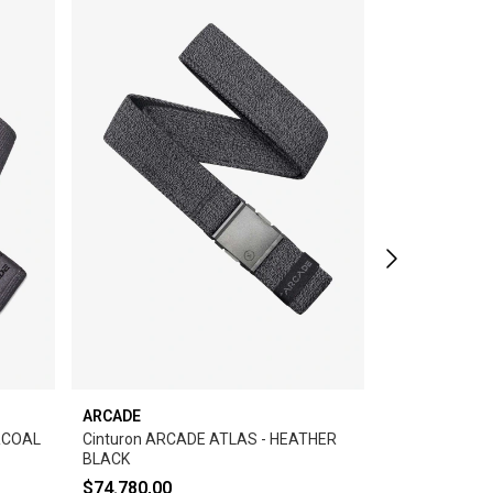
ARCADE
ARCADE
RCOAL
Cinturon ARCADE ATLAS - HEATHER
Cinturon ARC
BLACK
$74.780,00
$74.780,00