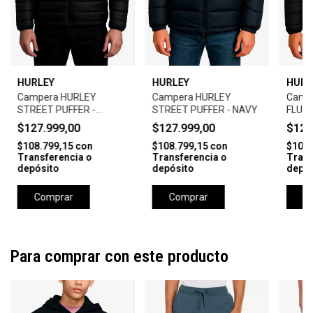
HURLEY
HURLEY
HURL
Campera HURLEY
Campera HURLEY
Camp
STREET PUFFER -
STREET PUFFER - NAVY
FLUFF
BLACK
BLAC
$127.999,00
$127.999,00
$127
$108.799,15
con
$108.799,15
con
$108.
Transferencia o
Transferencia o
Trans
depósito
depósito
depós
Comprar
Comprar
C
Para comprar con este producto