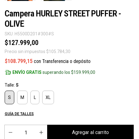
Campera HURLEY STREET PUFFER -
OLIVE
SKU:
H5500D201#300#S
$127.999,00
Precio sin impuestos
$105.784,30
$108.799,15
con
Transferencia o depósito
ENVÍO GRATIS
superando los
$159.999,00
Talle:
S
S
M
L
XL
GUÍA DE TALLES