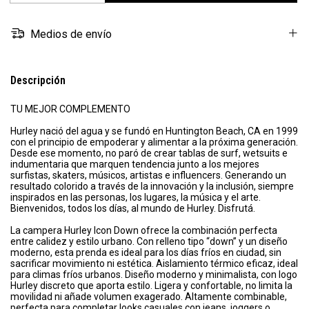
Medios de envío
Descripción
TU MEJOR COMPLEMENTO
Hurley nació del agua y se fundó en Huntington Beach, CA en 1999
con el principio de empoderar y alimentar a la próxima generación.
Desde ese momento, no paró de crear tablas de surf, wetsuits e
indumentaria que marquen tendencia junto a los mejores
surfistas, skaters, músicos, artistas e influencers. Generando un
resultado colorido a través de la innovación y la inclusión, siempre
inspirados en las personas, los lugares, la música y el arte.
Bienvenidos, todos los días, al mundo de Hurley. Disfrutá.
La campera Hurley Icon Down ofrece la combinación perfecta
entre calidez y estilo urbano. Con relleno tipo “down” y un diseño
moderno, esta prenda es ideal para los días fríos en ciudad, sin
sacrificar movimiento ni estética. Aislamiento térmico eficaz, ideal
para climas fríos urbanos. Diseño moderno y minimalista, con logo
Hurley discreto que aporta estilo. Ligera y confortable, no limita la
movilidad ni añade volumen exagerado. Altamente combinable,
perfecta para completar looks casuales con jeans, joggers o