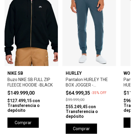
NIKE SB
HURLEY
WOO
Buzo NIKE SB FULL ZIP
Pantalon HURLEY THE
Pant
FLEECE HOODIE -BLACK
BOX JOGGER -
HUBBS
PETROLEO
CELE
$149.999,00
$64.999,35
$112
-
35
%
OFF
$99.999,00
$127.499,15
con
$96.0
Transferencia o
Trans
$55.249,45
con
depósito
depós
Transferencia o
depósito
Comprar
C
Comprar