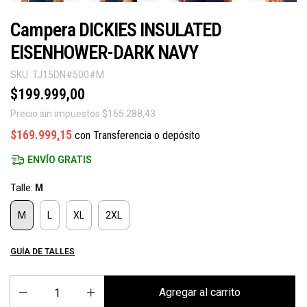
Campera DICKIES INSULATED
EISENHOWER-DARK NAVY
SKU:
TJ15DN#500#M
$199.999,00
Precio sin impuestos
$165.288,43
$169.999,15
con
Transferencia o depósito
ENVÍO GRATIS
Talle:
M
M
L
XL
2XL
GUÍA DE TALLES