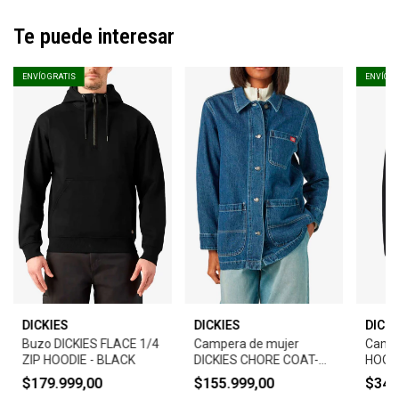
Te puede interesar
ENVÍO GRATIS
ENVÍO G
DICKIES
DICKIES
DICKI
Buzo DICKIES FLACE 1/4
Campera de mujer
Campe
ZIP HOODIE - BLACK
DICKIES CHORE COAT-
HOOD
MID WASH
JACKE
$179.999,00
$155.999,00
$349
STON