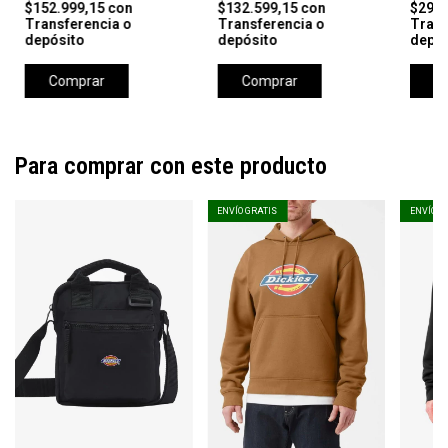
$152.999,15
con
$132.599,15
con
$297.
Transferencia o
Transferencia o
Trans
depósito
depósito
depós
Comprar
Comprar
C
Para comprar con este producto
ENVÍO GRATIS
ENVÍO G