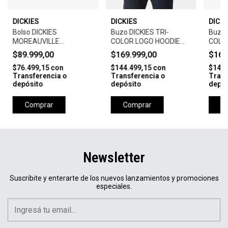
DICKIES
DICKIES
DICKI
Bolso DICKIES
Buzo DICKIES TRI-
Buzo 
MOREAUVILLE
COLOR LOGO HOODIE
COLO
CROSSBODY BAG-
WITH DWR-BROWN
WITH
$89.999,00
$169.999,00
$169
BLACK
DUCK
$76.499,15
con
$144.499,15
con
$144.
Transferencia o
Transferencia o
Trans
depósito
depósito
depós
Comprar
Comprar
C
Newsletter
Suscribite y enterarte de los nuevos lanzamientos y promociones
especiales.