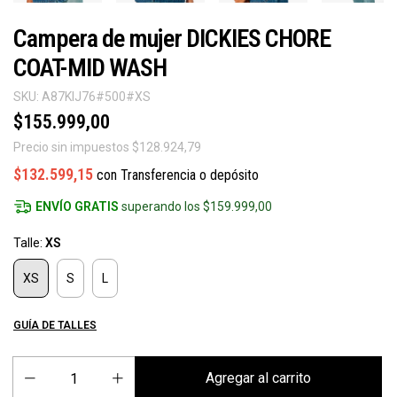
Campera de mujer DICKIES CHORE
COAT-MID WASH
SKU:
A87KIJ76#500#XS
$155.999,00
Precio sin impuestos
$128.924,79
$132.599,15
con
Transferencia o depósito
ENVÍO GRATIS
superando los
$159.999,00
Talle:
XS
XS
S
L
GUÍA DE TALLES