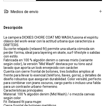
Medios de envío
Descripción
La campera DICKIES CHORE COAT MID WASH,fusiona el espíritu
clásico del work-wear con la actitud urbana que caracteriza a
DRIFTERS.
Su corte relajado (relaxed fit) permite una silueta cómoda sin
perder forma, ideal para layering en skate, surf-lifestyle o salidas
con estilo.
Fabricada en 100 % algodón denim o canvas mixto (variante
según color), la versión “Mid Wash” destaca por su tono azul
lavado que aporta un look envejecido con carácter.
Cuenta con cierre frontal de botones, tres bolsillos amplios al
frente para llevar lo esencial (teléfono, llaves, gorra), y detalles de
diseño robustos que aseguran durabilidad. Color versátil, perfecto
para combinar con jeans oscuros, cargo pants o incluso una falda
para un contraste urbano-femenino.
Características principales:
Material: 100 % algodón denim (Mid Wash) / o mezcla canvas
según color.
Fit: Relaxed fit para mujer.
Cierre frontal de botones metálicos.